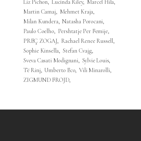
Liz Pichon
Lucinda Riley
Marcel Hila
Martin Camaj
Mehmet Kraja
Milan Kundera
Natasha Porocani
Paulo Coelho
Pershtatje Per Femije
PREÇ ZOGAJ
Rachael Renee Russell
Sophie Kinsella
Stefan Cvajg
Sveva Casati Modignani
Sylvie Louis
Të Rinj
Umberto Eco
Vili Minarolli
ZIGMUND FROJD