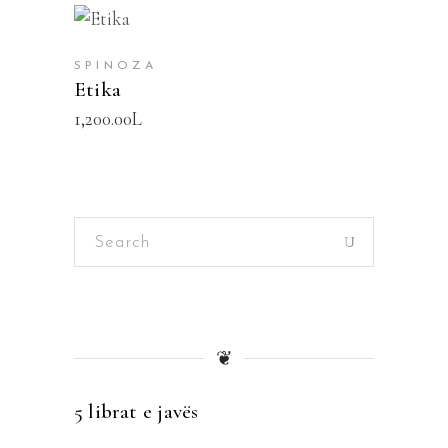
SHTOJE NË SHPORTË
SPINOZA
Etika
1,200.00
L
Search
for:
❦
5 librat e javës