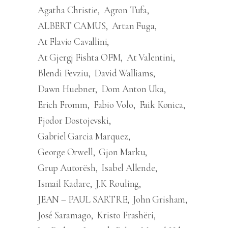
Agatha Christie
Agron Tufa
ALBERT CAMUS
Artan Fuga
At Flavio Cavallini
At Gjergj Fishta OFM
At Valentini
Blendi Fevziu
David Walliams
Dawn Huebner
Dom Anton Uka
Erich Fromm
Fabio Volo
Faik Konica
Fjodor Dostojevski
Gabriel Garcia Marquez
George Orwell
Gjon Marku
Grup Autorësh
Isabel Allende
Ismail Kadare
J.K Rouling
JEAN – PAUL SARTRE
John Grisham
José Saramago
Kristo Frashëri