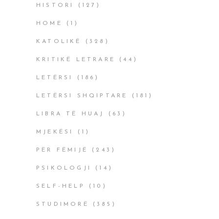
HISTORI
(127)
HOME
(1)
KATOLIKË
(328)
KRITIKË LETRARE
(44)
LETËRSI
(186)
LETËRSI SHQIPTARE
(181)
LIBRA TË HUAJ
(63)
MJEKËSI
(1)
PËR FËMIJË
(243)
PSIKOLOGJI
(14)
SELF-HELP
(10)
STUDIMORË
(385)