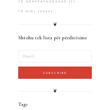
TË NËNPËRFAQËSUAR
(7)
TË RINJ
(2229)
❦
Shtohu tek lista për përditësime
SUBSCRIBE
❦
Tags