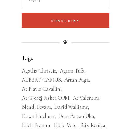
SUBSCRIBE
❦
Tags
Agatha Christie
Agron Tufa
ALBERT CAMUS
Artan Fuga
At Flavio Cavallini
At Gjergj Fishta OFM
At Valentini
Blendi Fevziu
David Walliams
Dawn Huebner
Dom Anton Uka
Erich Fromm
Fabio Volo
Faik Konica