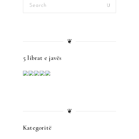
Search
for:
❦
5 librat e javës
❦
Kategoritë