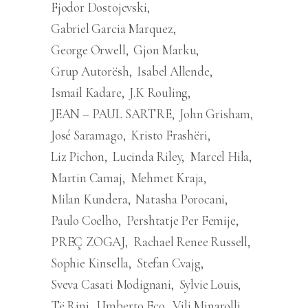
Fjodor Dostojevski
Gabriel Garcia Marquez
George Orwell
Gjon Marku
Grup Autorësh
Isabel Allende
Ismail Kadare
J.K Rouling
JEAN – PAUL SARTRE
John Grisham
José Saramago
Kristo Frashëri
Liz Pichon
Lucinda Riley
Marcel Hila
Martin Camaj
Mehmet Kraja
Milan Kundera
Natasha Porocani
Paulo Coelho
Pershtatje Per Femije
PREÇ ZOGAJ
Rachael Renee Russell
Sophie Kinsella
Stefan Cvajg
Sveva Casati Modignani
Sylvie Louis
Të Rinj
Umberto Eco
Vili Minarolli