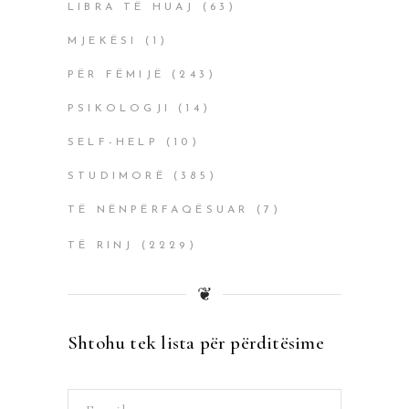
LIBRA TË HUAJ
(63)
MJEKËSI
(1)
PËR FËMIJË
(243)
PSIKOLOGJI
(14)
SELF-HELP
(10)
STUDIMORË
(385)
TË NËNPËRFAQËSUAR
(7)
TË RINJ
(2229)
❦
Shtohu tek lista për përditësime