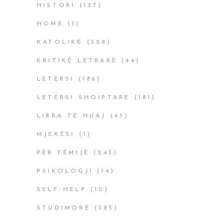
HISTORI
(127)
HOME
(1)
KATOLIKË
(328)
KRITIKË LETRARE
(44)
LETËRSI
(186)
LETËRSI SHQIPTARE
(181)
LIBRA TË HUAJ
(63)
MJEKËSI
(1)
PËR FËMIJË
(243)
PSIKOLOGJI
(14)
SELF-HELP
(10)
STUDIMORË
(385)