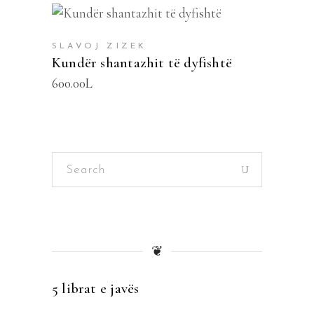
SHTOJE NË SHPORTË
SLAVOJ ZIZEK
Kundër shantazhit të dyfishtë
600.00
L
Search
for:
❦
5 librat e javës