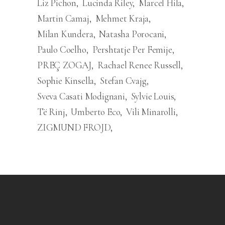
Liz Pichon
Lucinda Riley
Marcel Hila
Martin Camaj
Mehmet Kraja
Milan Kundera
Natasha Porocani
Paulo Coelho
Pershtatje Per Femije
PREÇ ZOGAJ
Rachael Renee Russell
Sophie Kinsella
Stefan Cvajg
Sveva Casati Modignani
Sylvie Louis
Të Rinj
Umberto Eco
Vili Minarolli
ZIGMUND FROJD