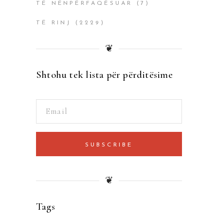
TË NËNPËRFAQËSUAR
(7)
TË RINJ
(2229)
❦
Shtohu tek lista për përditësime
SUBSCRIBE
❦
Tags