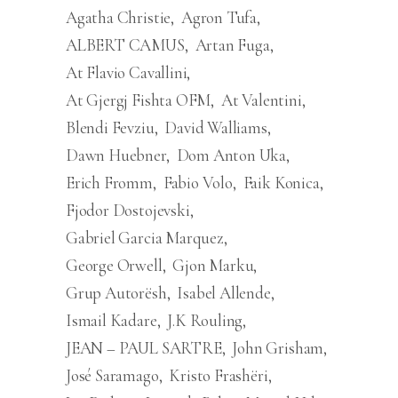
Agatha Christie
Agron Tufa
ALBERT CAMUS
Artan Fuga
At Flavio Cavallini
At Gjergj Fishta OFM
At Valentini
Blendi Fevziu
David Walliams
Dawn Huebner
Dom Anton Uka
Erich Fromm
Fabio Volo
Faik Konica
Fjodor Dostojevski
Gabriel Garcia Marquez
George Orwell
Gjon Marku
Grup Autorësh
Isabel Allende
Ismail Kadare
J.K Rouling
JEAN – PAUL SARTRE
John Grisham
José Saramago
Kristo Frashëri