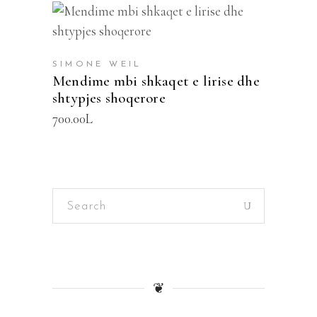
SHTOJE NË SHPORTË
SIMONE WEIL
Mendime mbi shkaqet e lirise dhe
shtypjes shoqerore
700.00
L
Search
for:
❦