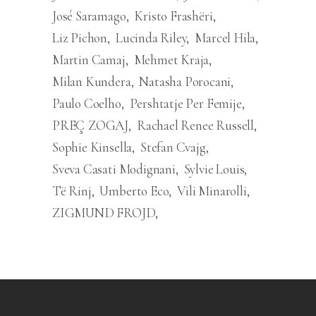
José Saramago
Kristo Frashëri
Liz Pichon
Lucinda Riley
Marcel Hila
Martin Camaj
Mehmet Kraja
Milan Kundera
Natasha Porocani
Paulo Coelho
Pershtatje Per Femije
PREÇ ZOGAJ
Rachael Renee Russell
Sophie Kinsella
Stefan Cvajg
Sveva Casati Modignani
Sylvie Louis
Të Rinj
Umberto Eco
Vili Minarolli
ZIGMUND FROJD