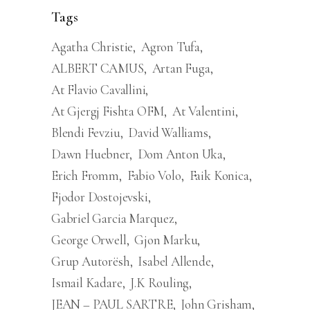
Tags
Agatha Christie
Agron Tufa
ALBERT CAMUS
Artan Fuga
At Flavio Cavallini
At Gjergj Fishta OFM
At Valentini
Blendi Fevziu
David Walliams
Dawn Huebner
Dom Anton Uka
Erich Fromm
Fabio Volo
Faik Konica
Fjodor Dostojevski
Gabriel Garcia Marquez
George Orwell
Gjon Marku
Grup Autorësh
Isabel Allende
Ismail Kadare
J.K Rouling
JEAN – PAUL SARTRE
John Grisham