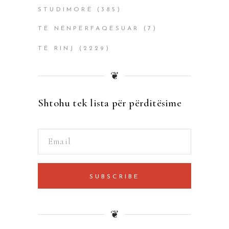
STUDIMORË
(385)
TË NËNPËRFAQËSUAR
(7)
TË RINJ
(2229)
❦
Shtohu tek lista për përditësime
SUBSCRIBE
❦