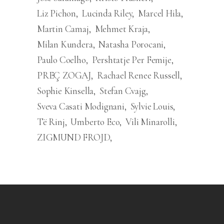
Liz Pichon
Lucinda Riley
Marcel Hila
Martin Camaj
Mehmet Kraja
Milan Kundera
Natasha Porocani
Paulo Coelho
Pershtatje Per Femije
PREÇ ZOGAJ
Rachael Renee Russell
Sophie Kinsella
Stefan Cvajg
Sveva Casati Modignani
Sylvie Louis
Të Rinj
Umberto Eco
Vili Minarolli
ZIGMUND FROJD