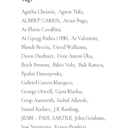
Agatha Christie
Agron Tufa
ALBERT CAMUS
Artan Fuga
At Flavio Cavallini
At Gjergj Fishta OFM
At Valentini
Blendi Fevziu
David Walliams
Dawn Huebner
Dom Anton Uka
Erich Fromm
Fabio Volo
Faik Konica
Fjodor Dostojevski
Gabriel Garcia Marquez
George Orwell
Gjon Marku
Grup Autorësh
Isabel Allende
Ismail Kadare
J.K Rouling
JEAN – PAUL SARTRE
John Grisham
José Saramago
Kristo Frashëri