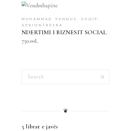
SHTOJE NË SHPORTË
MUHAMMAD YUNNUS, SHQIP:
GERIONTRESKA
NDERTIMI I BIZNESIT SOCIAL
750.00
L
Search
for:
❦
5 librat e javës