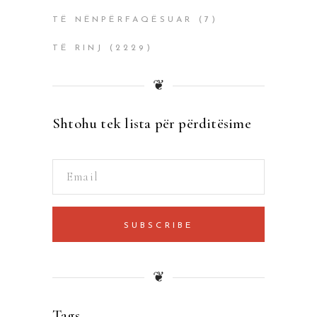
TË NËNPËRFAQËSUAR
(7)
TË RINJ
(2229)
❦
Shtohu tek lista për përditësime
SUBSCRIBE
❦
Tags