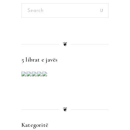
Search
for:
❦
5 librat e javës
❦
Kategoritë