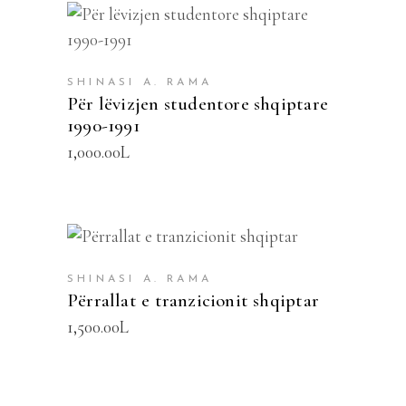
SHTOJE NË SHPORTË
SHINASI A. RAMA
Për lëvizjen studentore shqiptare
1990-1991
1,000.00
L
SHTOJE NË SHPORTË
SHINASI A. RAMA
Përrallat e tranzicionit shqiptar
1,500.00
L