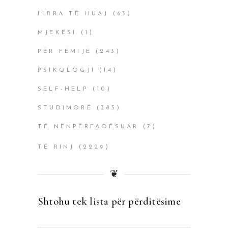
LIBRA TË HUAJ
(63)
MJEKËSI
(1)
PËR FËMIJË
(243)
PSIKOLOGJI
(14)
SELF-HELP
(10)
STUDIMORË
(385)
TË NËNPËRFAQËSUAR
(7)
TË RINJ
(2229)
❦
Shtohu tek lista për përditësime