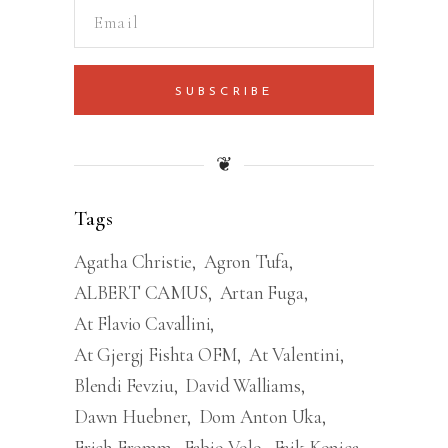
SUBSCRIBE
❦
Tags
Agatha Christie
Agron Tufa
ALBERT CAMUS
Artan Fuga
At Flavio Cavallini
At Gjergj Fishta OFM
At Valentini
Blendi Fevziu
David Walliams
Dawn Huebner
Dom Anton Uka
Erich Fromm
Fabio Volo
Faik Konica