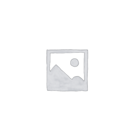
SHTOJE NË SHPORTË