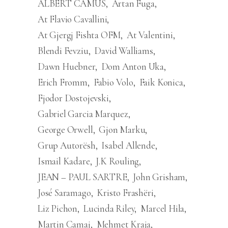
ALBERT CAMUS
Artan Fuga
At Flavio Cavallini
At Gjergj Fishta OFM
At Valentini
Blendi Fevziu
David Walliams
Dawn Huebner
Dom Anton Uka
Erich Fromm
Fabio Volo
Faik Konica
Fjodor Dostojevski
Gabriel Garcia Marquez
George Orwell
Gjon Marku
Grup Autorësh
Isabel Allende
Ismail Kadare
J.K Rouling
JEAN – PAUL SARTRE
John Grisham
José Saramago
Kristo Frashëri
Liz Pichon
Lucinda Riley
Marcel Hila
Martin Camaj
Mehmet Kraja