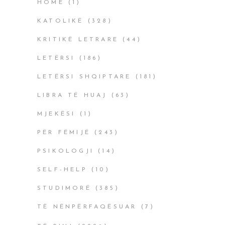
HOME
(1)
KATOLIKË
(328)
KRITIKË LETRARE
(44)
LETËRSI
(186)
LETËRSI SHQIPTARE
(181)
LIBRA TË HUAJ
(63)
MJEKËSI
(1)
PËR FËMIJË
(243)
PSIKOLOGJI
(14)
SELF-HELP
(10)
STUDIMORË
(385)
TË NËNPËRFAQËSUAR
(7)