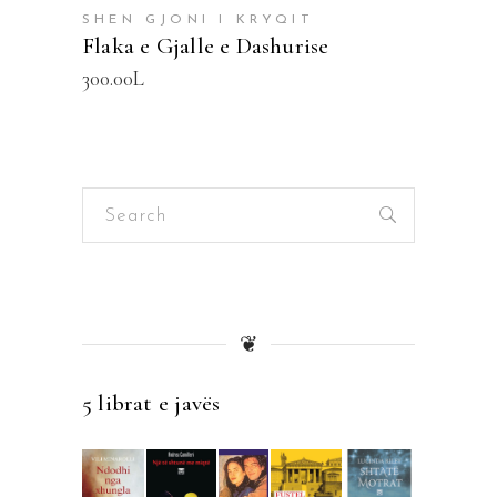
SHEN GJONI I KRYQIT
Flaka e Gjalle e Dashurise
300.00
L
Search
for:
❦
5 librat e javës