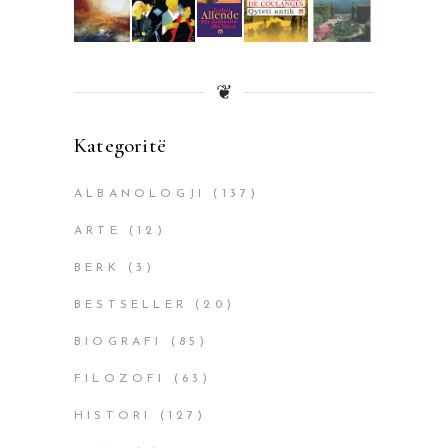
❦
Kategoritë
ALBANOLOGJI
(137)
ARTE
(12)
BERK
(3)
BESTSELLER
(20)
BIOGRAFI
(85)
FILOZOFI
(63)
HISTORI
(127)