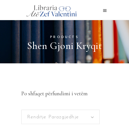
PRODUCTS
Shen Gjoni Kryqit
Po shfaqet përfundimi i vetëm
Renditje Parazgjedhje