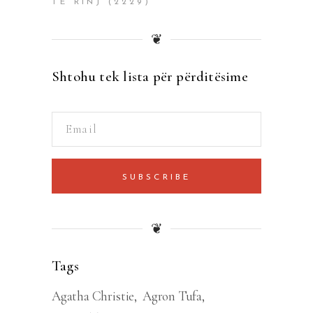
TË RINJ
(2229)
❦
Shtohu tek lista për përditësime
SUBSCRIBE
❦
Tags
Agatha Christie
Agron Tufa