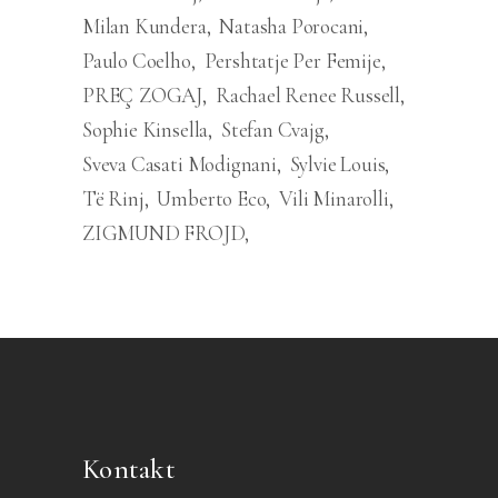
Milan Kundera
Natasha Porocani
Paulo Coelho
Pershtatje Per Femije
PREÇ ZOGAJ
Rachael Renee Russell
Sophie Kinsella
Stefan Cvajg
Sveva Casati Modignani
Sylvie Louis
Të Rinj
Umberto Eco
Vili Minarolli
ZIGMUND FROJD
Kontakt