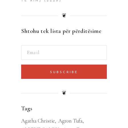
TË RINJ
(2229)
❦
Shtohu tek lista për përditësime
SUBSCRIBE
❦
Tags
Agatha Christie
Agron Tufa