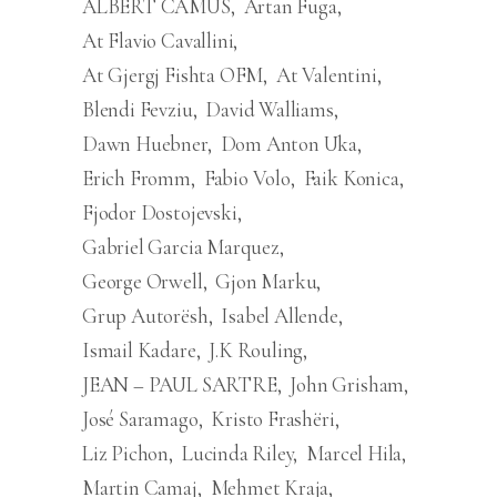
ALBERT CAMUS
Artan Fuga
At Flavio Cavallini
At Gjergj Fishta OFM
At Valentini
Blendi Fevziu
David Walliams
Dawn Huebner
Dom Anton Uka
Erich Fromm
Fabio Volo
Faik Konica
Fjodor Dostojevski
Gabriel Garcia Marquez
George Orwell
Gjon Marku
Grup Autorësh
Isabel Allende
Ismail Kadare
J.K Rouling
JEAN – PAUL SARTRE
John Grisham
José Saramago
Kristo Frashëri
Liz Pichon
Lucinda Riley
Marcel Hila
Martin Camaj
Mehmet Kraja