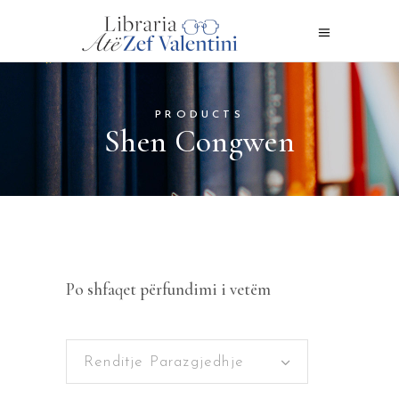
PRODUCTS
Shen Congwen
Po shfaqet përfundimi i vetëm
Renditje Parazgjedhje