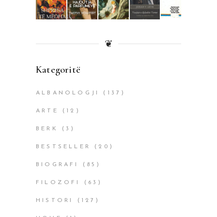
❦
Kategoritë
ALBANOLOGJI
(137)
ARTE
(12)
BERK
(3)
BESTSELLER
(20)
BIOGRAFI
(85)
FILOZOFI
(63)
HISTORI
(127)