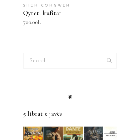
SHEN CONGWEN
Qyteti kufitar
700.00
L
Search
for:
❦
5 librat e javës