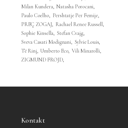
Milan Kundera
Natasha Porocani
Paulo Coelho
Pershtatje Per Femije
PREÇ ZOGAJ
Rachael Renee Russell
Sophie Kinsella
Stefan Cvajg
Sveva Casati Modignani
Sylvie Louis
Të Rinj
Umberto Eco
Vili Minarolli
ZIGMUND FROJD
Kontakt