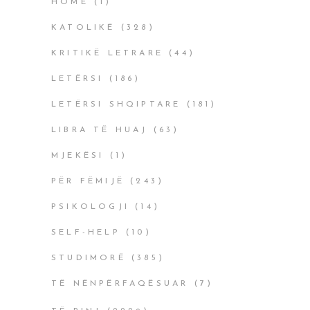
HOME
(1)
KATOLIKË
(328)
KRITIKË LETRARE
(44)
LETËRSI
(186)
LETËRSI SHQIPTARE
(181)
LIBRA TË HUAJ
(63)
MJEKËSI
(1)
PËR FËMIJË
(243)
PSIKOLOGJI
(14)
SELF-HELP
(10)
STUDIMORË
(385)
TË NËNPËRFAQËSUAR
(7)