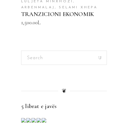
LULJETA MINXHOZI,
ARBENMALAJ, SELAMI XHEPA
TRANZICIONI EKONOMIK
1,500.00
L
Search
for:
❦
5 librat e javës