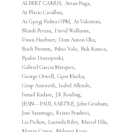
ALBERT CAMUS
Artan Fuga
At Flavio Cavallini
At Gjergj Fishta OFM
At Valentini
Blendi Fevziu
David Walliams
Dawn Huebner
Dom Anton Uka
Erich Fromm
Fabio Volo
Faik Konica
Fjodor Dostojevski
Gabriel Garcia Marquez
George Orwell
Gjon Marku
Grup Autorësh
Isabel Allende
Ismail Kadare
J.K Rouling
JEAN – PAUL SARTRE
John Grisham
José Saramago
Kristo Frashëri
Liz Pichon
Lucinda Riley
Marcel Hila
Martin Camaj
Mehmet Kraja