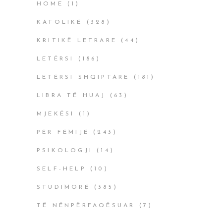
HOME
(1)
KATOLIKË
(328)
KRITIKË LETRARE
(44)
LETËRSI
(186)
LETËRSI SHQIPTARE
(181)
LIBRA TË HUAJ
(63)
MJEKËSI
(1)
PËR FËMIJË
(243)
PSIKOLOGJI
(14)
SELF-HELP
(10)
STUDIMORË
(385)
TË NËNPËRFAQËSUAR
(7)