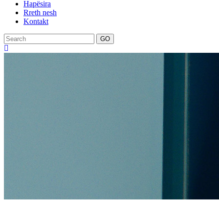
Hapësira
Rreth nesh
Kontakt
GO
products