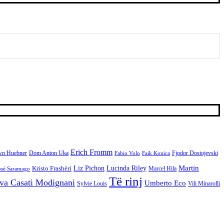
Erich Fromm
n Huebner
Fjodor Dostojevski
Dom Anton Uka
Fabio Volo
Faik Konica
Martin
Kristo Frashëri
Liz Pichon
Lucinda Riley
Marcel Hila
osé Saramago
Të rinj
va Casati Modignani
Umberto Eco
Sylvie Louis
Vili Minarolli