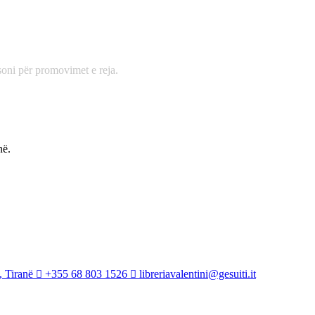
oni për promovimet e reja.
në.
, Tiranë
+355 68 803 1526
libreriavalentini@gesuiti.it