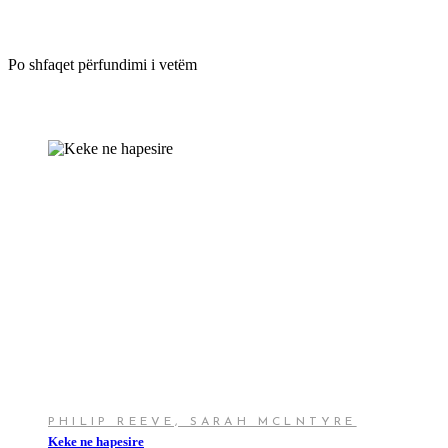
Sarah Mclntyre
Po shfaqet përfundimi i vetëm
SHTOJE NË SHPORTË
PHILIP REEVE, SARAH MCLNTYRE
Keke ne hapesire