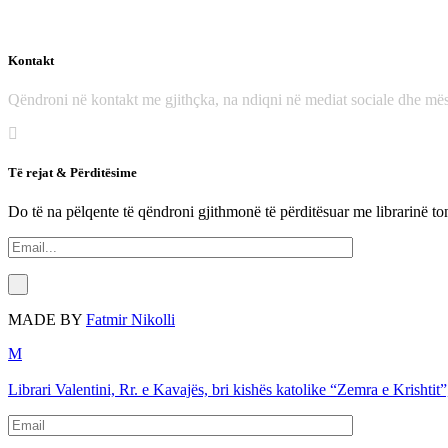
Kontakt
Qëndroni në kontakt me gjithçka, na ndiqni në mediat sociale dhe mës
Të rejat & Përditësime
Do të na pëlqente të qëndroni gjithmonë të përditësuar me librarinë to
MADE BY
Fatmir Nikolli
Librari Valentini, Rr. e Kavajës, bri kishës katolike “Zemra e Krishtit”