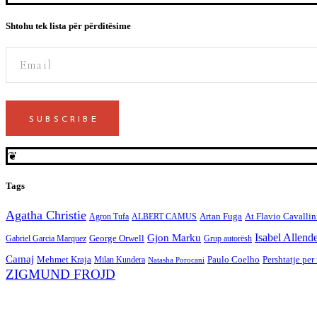
Shtohu tek lista për përditësime
SUBSCRIBE
❦
Tags
Agatha Christie
Artan Fuga
At Flavio Cavallin
Agron Tufa
ALBERT CAMUS
Gjon Marku
Isabel Allend
George Orwell
Gabriel Garcia Marquez
Grup autorësh
Camaj
Mehmet Kraja
Paulo Coelho
Pershtatje per
Milan Kundera
Natasha Porocani
ZIGMUND FROJD