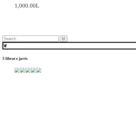
1,000.00
L
Search
for:
❦
5 librat e javës