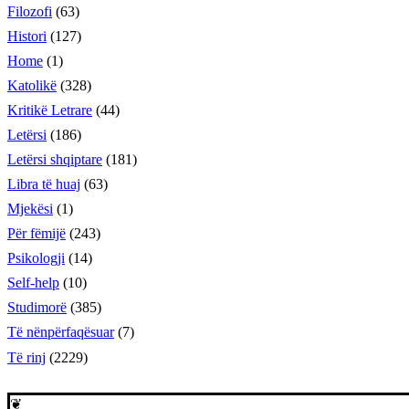
Filozofi
(63)
Histori
(127)
Home
(1)
Katolikë
(328)
Kritikë Letrare
(44)
Letërsi
(186)
Letërsi shqiptare
(181)
Libra të huaj
(63)
Mjekësi
(1)
Për fëmijë
(243)
Psikologji
(14)
Self-help
(10)
Studimorë
(385)
Të nënpërfaqësuar
(7)
Të rinj
(2229)
❦