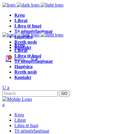
Kreu
Librat
Libra të huaj
Të nënpërfaqësuar
Hapësira
Rreth nesh
Kreu
Kontakt
Librat
Libra të huaj
0
0.00
L
Të nënpërfaqësuar
Hapësira
Rreth nesh
Kontakt
GO
Kreu
Librat
Libra të huaj
Të nënpërfaqësuar