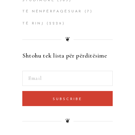
STUDIMORË
(385)
TË NËNPËRFAQËSUAR
(7)
TË RINJ
(2229)
❦
Shtohu tek lista për përditësime
SUBSCRIBE
❦