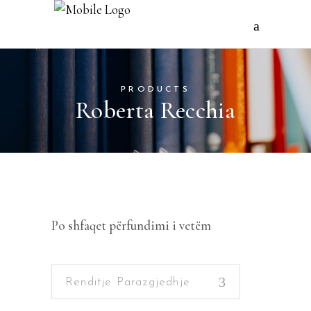
PRODUCTS
Roberta Recchia
Po shfaqet përfundimi i vetëm
Renditje Parazgjedhje