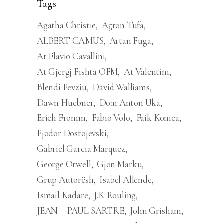
Tags
Agatha Christie
Agron Tufa
ALBERT CAMUS
Artan Fuga
At Flavio Cavallini
At Gjergj Fishta OFM
At Valentini
Blendi Fevziu
David Walliams
Dawn Huebner
Dom Anton Uka
Erich Fromm
Fabio Volo
Faik Konica
Fjodor Dostojevski
Gabriel Garcia Marquez
George Orwell
Gjon Marku
Grup Autorësh
Isabel Allende
Ismail Kadare
J.K Rouling
JEAN – PAUL SARTRE
John Grisham