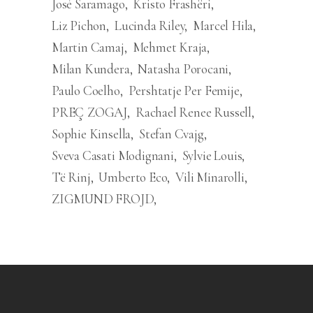
José Saramago
Kristo Frashëri
Liz Pichon
Lucinda Riley
Marcel Hila
Martin Camaj
Mehmet Kraja
Milan Kundera
Natasha Porocani
Paulo Coelho
Pershtatje Per Femije
PREÇ ZOGAJ
Rachael Renee Russell
Sophie Kinsella
Stefan Cvajg
Sveva Casati Modignani
Sylvie Louis
Të Rinj
Umberto Eco
Vili Minarolli
ZIGMUND FROJD