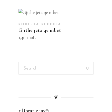
SHTOJE NË SHPORTË
ROBERTA RECCHIA
Gjithe jeta qe mbet
1,400.00
L
Search
for:
❦
5 librat e javës