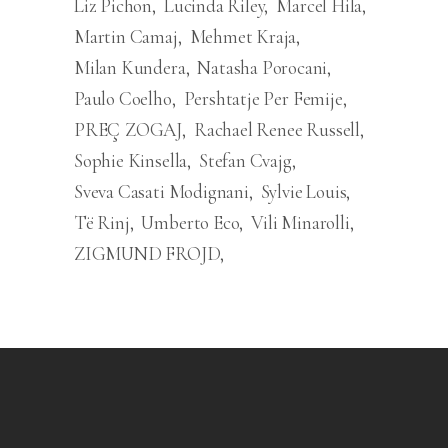
Liz Pichon
Lucinda Riley
Marcel Hila
Martin Camaj
Mehmet Kraja
Milan Kundera
Natasha Porocani
Paulo Coelho
Pershtatje Per Femije
PREÇ ZOGAJ
Rachael Renee Russell
Sophie Kinsella
Stefan Cvajg
Sveva Casati Modignani
Sylvie Louis
Të Rinj
Umberto Eco
Vili Minarolli
ZIGMUND FROJD