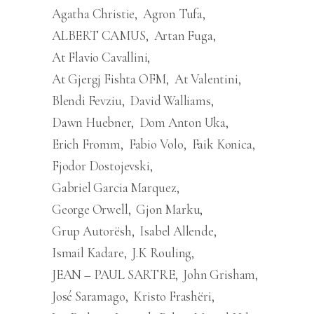
Agatha Christie
Agron Tufa
ALBERT CAMUS
Artan Fuga
At Flavio Cavallini
At Gjergj Fishta OFM
At Valentini
Blendi Fevziu
David Walliams
Dawn Huebner
Dom Anton Uka
Erich Fromm
Fabio Volo
Faik Konica
Fjodor Dostojevski
Gabriel Garcia Marquez
George Orwell
Gjon Marku
Grup Autorësh
Isabel Allende
Ismail Kadare
J.K Rouling
JEAN – PAUL SARTRE
John Grisham
José Saramago
Kristo Frashëri