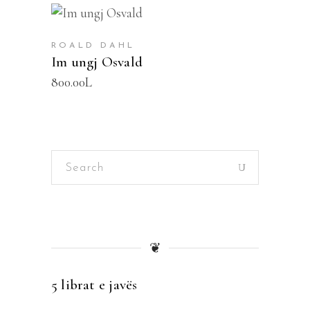
SHTOJE NË SHPORTË
ROALD DAHL
Im ungj Osvald
800.00
L
Search
for:
❦
5 librat e javës