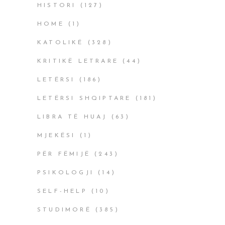
HISTORI
(127)
HOME
(1)
KATOLIKË
(328)
KRITIKË LETRARE
(44)
LETËRSI
(186)
LETËRSI SHQIPTARE
(181)
LIBRA TË HUAJ
(63)
MJEKËSI
(1)
PËR FËMIJË
(243)
PSIKOLOGJI
(14)
SELF-HELP
(10)
STUDIMORË
(385)