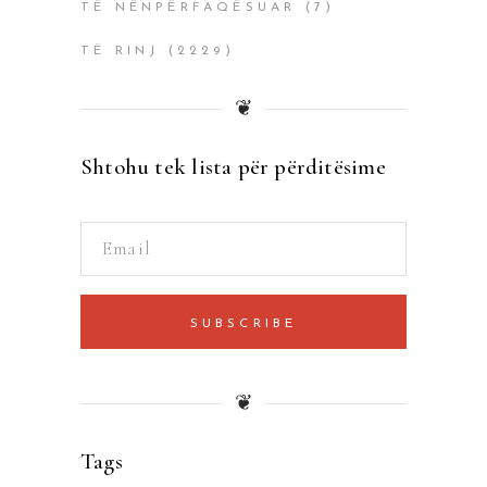
TË NËNPËRFAQËSUAR
(7)
TË RINJ
(2229)
❦
Shtohu tek lista për përditësime
SUBSCRIBE
❦
Tags