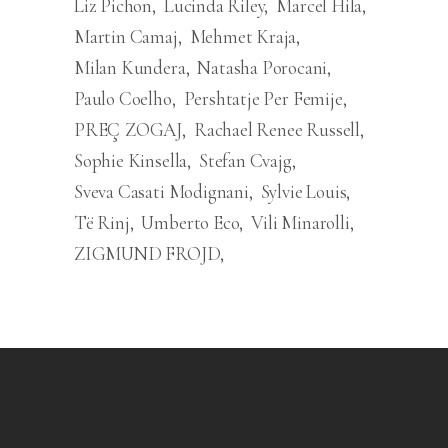
Liz Pichon
Lucinda Riley
Marcel Hila
Martin Camaj
Mehmet Kraja
Milan Kundera
Natasha Porocani
Paulo Coelho
Pershtatje Per Femije
PREÇ ZOGAJ
Rachael Renee Russell
Sophie Kinsella
Stefan Cvajg
Sveva Casati Modignani
Sylvie Louis
Të Rinj
Umberto Eco
Vili Minarolli
ZIGMUND FROJD