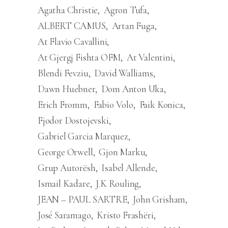
Agatha Christie
Agron Tufa
ALBERT CAMUS
Artan Fuga
At Flavio Cavallini
At Gjergj Fishta OFM
At Valentini
Blendi Fevziu
David Walliams
Dawn Huebner
Dom Anton Uka
Erich Fromm
Fabio Volo
Faik Konica
Fjodor Dostojevski
Gabriel Garcia Marquez
George Orwell
Gjon Marku
Grup Autorësh
Isabel Allende
Ismail Kadare
J.K Rouling
JEAN – PAUL SARTRE
John Grisham
José Saramago
Kristo Frashëri