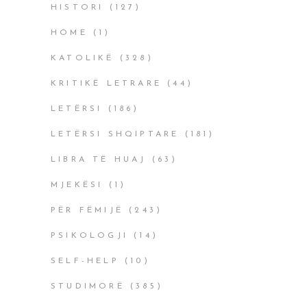
HISTORI
(127)
HOME
(1)
KATOLIKË
(328)
KRITIKË LETRARE
(44)
LETËRSI
(186)
LETËRSI SHQIPTARE
(181)
LIBRA TË HUAJ
(63)
MJEKËSI
(1)
PËR FËMIJË
(243)
PSIKOLOGJI
(14)
SELF-HELP
(10)
STUDIMORË
(385)