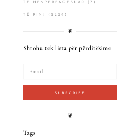
TË NËNPËRFAQËSUAR
(7)
TË RINJ
(2229)
❦
Shtohu tek lista për përditësime
SUBSCRIBE
❦
Tags