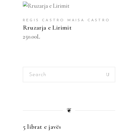
SHTOJE NË SHPORTË
REGIS CASTRO MAISA CASTRO
Rruzarja e Lirimit
250.00
L
Search
for:
❦
5 librat e javës