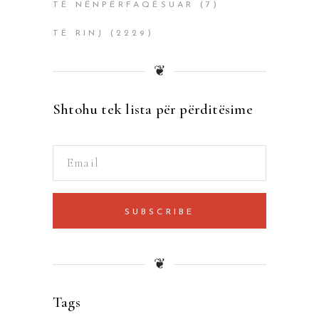
TË NËNPËRFAQËSUAR
(7)
TË RINJ
(2229)
❦
Shtohu tek lista për përditësime
SUBSCRIBE
❦
Tags