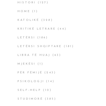
HISTORI
(127)
HOME
(1)
KATOLIKË
(328)
KRITIKË LETRARE
(44)
LETËRSI
(186)
LETËRSI SHQIPTARE
(181)
LIBRA TË HUAJ
(63)
MJEKËSI
(1)
PËR FËMIJË
(243)
PSIKOLOGJI
(14)
SELF-HELP
(10)
STUDIMORË
(385)