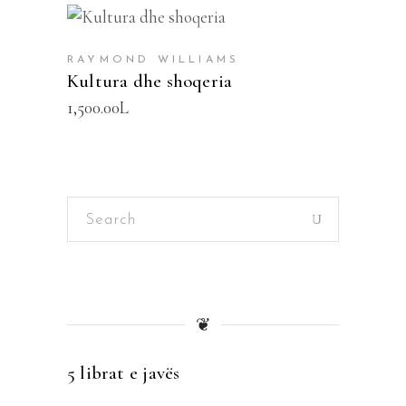
SHTOJE NË SHPORTË
RAYMOND WILLIAMS
Kultura dhe shoqeria
1,500.00
L
Search
for:
❦
5 librat e javës