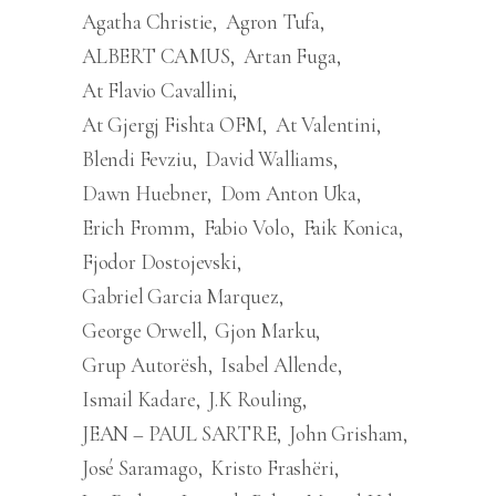
Agatha Christie
Agron Tufa
ALBERT CAMUS
Artan Fuga
At Flavio Cavallini
At Gjergj Fishta OFM
At Valentini
Blendi Fevziu
David Walliams
Dawn Huebner
Dom Anton Uka
Erich Fromm
Fabio Volo
Faik Konica
Fjodor Dostojevski
Gabriel Garcia Marquez
George Orwell
Gjon Marku
Grup Autorësh
Isabel Allende
Ismail Kadare
J.K Rouling
JEAN – PAUL SARTRE
John Grisham
José Saramago
Kristo Frashëri