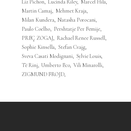
Liz Pichon
Lucinda Riley
Marcel Hila
Martin Camaj
Mehmet Kraja
Milan Kundera
Natasha Porocani
Paulo Coelho
Pershtatje Per Femije
PREÇ ZOGAJ
Rachael Renee Russell
Sophie Kinsella
Stefan Cvajg
Sveva Casati Modignani
Sylvie Louis
Të Rinj
Umberto Eco
Vili Minarolli
ZIGMUND FROJD