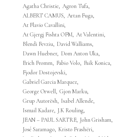
Agatha Christie
Agron Tufa
ALBERT CAMUS
Artan Fuga
At Flavio Cavallini
At Gjergj Fishta OFM
At Valentini
Blendi Fevziu
David Walliams
Dawn Huebner
Dom Anton Uka
Erich Fromm
Fabio Volo
Faik Konica
Fjodor Dostojevski
Gabriel Garcia Marquez
George Orwell
Gjon Marku
Grup Autorësh
Isabel Allende
Ismail Kadare
J.K Rouling
JEAN – PAUL SARTRE
John Grisham
José Saramago
Kristo Frashëri