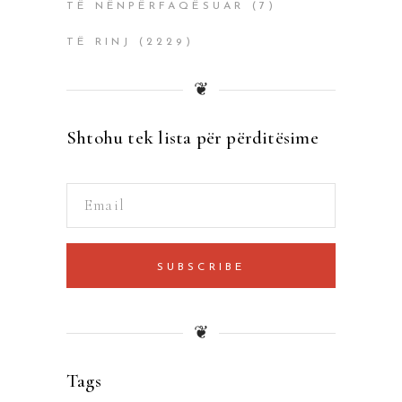
TË NËNPËRFAQËSUAR
(7)
TË RINJ
(2229)
❦
Shtohu tek lista për përditësime
SUBSCRIBE
❦
Tags