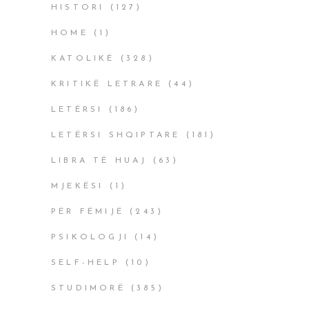
HISTORI
(127)
HOME
(1)
KATOLIKË
(328)
KRITIKË LETRARE
(44)
LETËRSI
(186)
LETËRSI SHQIPTARE
(181)
LIBRA TË HUAJ
(63)
MJEKËSI
(1)
PËR FËMIJË
(243)
PSIKOLOGJI
(14)
SELF-HELP
(10)
STUDIMORË
(385)