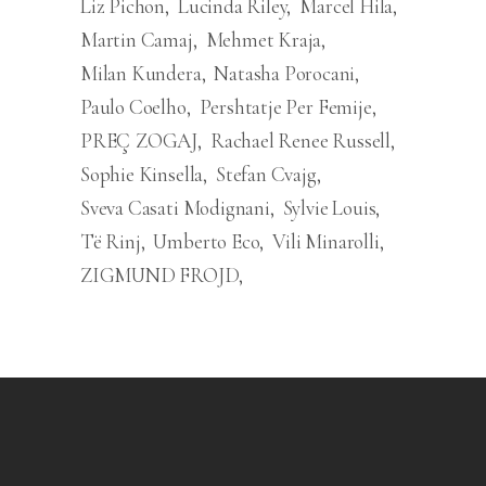
Liz Pichon
Lucinda Riley
Marcel Hila
Martin Camaj
Mehmet Kraja
Milan Kundera
Natasha Porocani
Paulo Coelho
Pershtatje Per Femije
PREÇ ZOGAJ
Rachael Renee Russell
Sophie Kinsella
Stefan Cvajg
Sveva Casati Modignani
Sylvie Louis
Të Rinj
Umberto Eco
Vili Minarolli
ZIGMUND FROJD