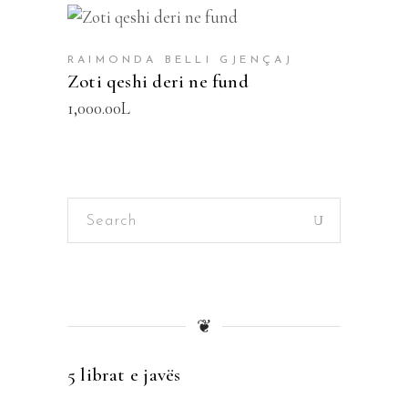
SHTOJE NË SHPORTË
RAIMONDA BELLI GJENÇAJ
Zoti qeshi deri ne fund
1,000.00
L
Search
for:
❦
5 librat e javës