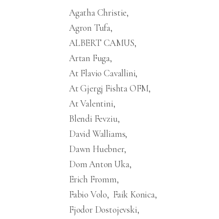
Agatha Christie
Agron Tufa
ALBERT CAMUS
Artan Fuga
At Flavio Cavallini
At Gjergj Fishta OFM
At Valentini
Blendi Fevziu
David Walliams
Dawn Huebner
Dom Anton Uka
Erich Fromm
Fabio Volo
Faik Konica
Fjodor Dostojevski