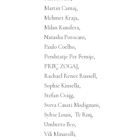
Martin Camaj
Mehmet Kraja
Milan Kundera
Natasha Porocani
Paulo Coelho
Pershtatje Per Femije
PREÇ ZOGAJ
Rachael Renee Russell
Sophie Kinsella
Stefan Cvajg
Sveva Casati Modignani
Sylvie Louis
Të Rinj
Umberto Eco
Vili Minarolli