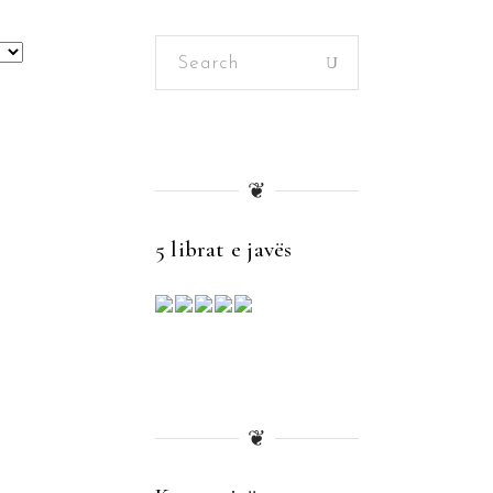
Search
for:
❦
5 librat e javës
❦