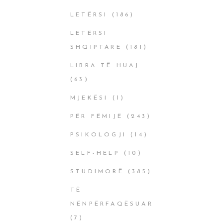
LETËRSI
(186)
LETËRSI
SHQIPTARE
(181)
LIBRA TË HUAJ
(63)
MJEKËSI
(1)
PËR FËMIJË
(243)
PSIKOLOGJI
(14)
SELF-HELP
(10)
STUDIMORË
(385)
TË
NËNPËRFAQËSUAR
(7)