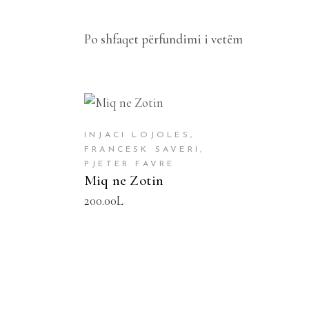
Po shfaqet përfundimi i vetëm
SHTOJE NË SHPORTË
INJACI LOJOLES,
FRANCESK SAVERI,
PJETER FAVRE
Miq ne Zotin
200.00
L