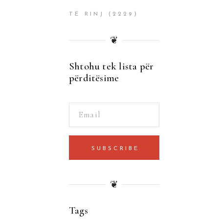
TË RINJ
(2229)
❦
Shtohu tek lista për
përditësime
SUBSCRIBE
❦
Tags