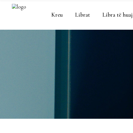
Kreu
Librat
Libra të huaj