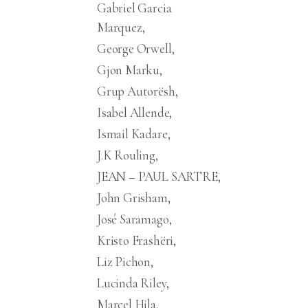
Gabriel Garcia
Marquez
George Orwell
Gjon Marku
Grup Autorësh
Isabel Allende
Ismail Kadare
J.K Rouling
JEAN – PAUL SARTRE
John Grisham
José Saramago
Kristo Frashëri
Liz Pichon
Lucinda Riley
Marcel Hila