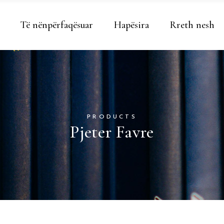
Të nënpërfaqësuar
Hapësira
Rreth nesh
PRODUCTS
Pjeter Favre