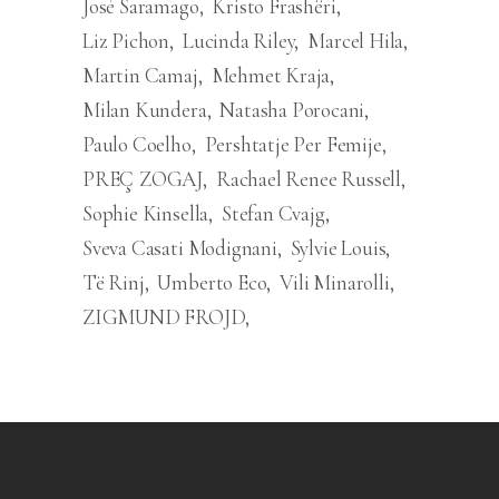
José Saramago
Kristo Frashëri
Liz Pichon
Lucinda Riley
Marcel Hila
Martin Camaj
Mehmet Kraja
Milan Kundera
Natasha Porocani
Paulo Coelho
Pershtatje Per Femije
PREÇ ZOGAJ
Rachael Renee Russell
Sophie Kinsella
Stefan Cvajg
Sveva Casati Modignani
Sylvie Louis
Të Rinj
Umberto Eco
Vili Minarolli
ZIGMUND FROJD