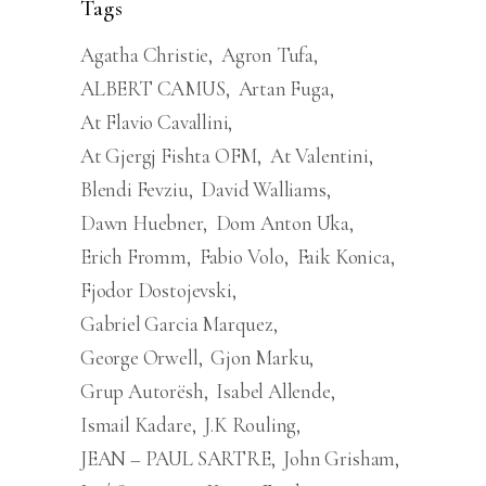
Tags
Agatha Christie
Agron Tufa
ALBERT CAMUS
Artan Fuga
At Flavio Cavallini
At Gjergj Fishta OFM
At Valentini
Blendi Fevziu
David Walliams
Dawn Huebner
Dom Anton Uka
Erich Fromm
Fabio Volo
Faik Konica
Fjodor Dostojevski
Gabriel Garcia Marquez
George Orwell
Gjon Marku
Grup Autorësh
Isabel Allende
Ismail Kadare
J.K Rouling
JEAN – PAUL SARTRE
John Grisham