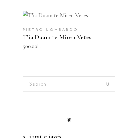
SHTOJE NË SHPORTË
PIETRO LOMBARDO
T’ia Duam te Miren Vetes
500.00
L
Search
for:
❦
5 librat e javës