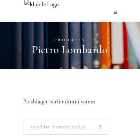
PRODUCTS
Pietro Lombardo
Po shfaqet përfundimi i vetëm
Renditje Parazgjedhje