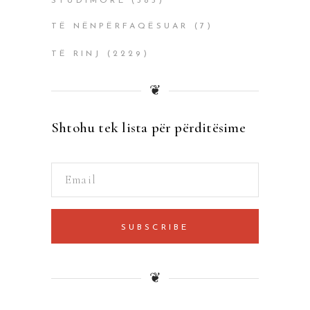
STUDIMORË
(385)
TË NËNPËRFAQËSUAR
(7)
TË RINJ
(2229)
❦
Shtohu tek lista për përditësime
SUBSCRIBE
❦