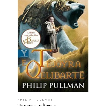
SHTOJE NË SHPORTË
PHILIP PULLMAN
Tejqyra e qelibarte