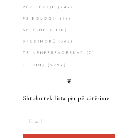
PËR FËMIJË
(243)
PSIKOLOGJI
(14)
SELF-HELP
(10)
STUDIMORË
(385)
TË NËNPËRFAQËSUAR
(7)
TË RINJ
(2229)
❦
Shtohu tek lista për përditësime