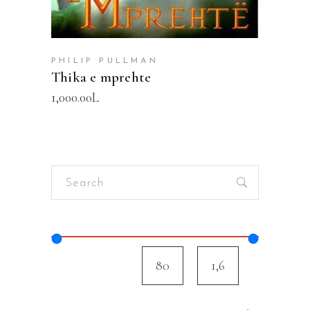
PHILIP PULLMAN
Thika e mprehte
1,000.00
L
Search
for: