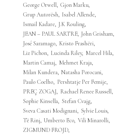
George Orwell
Gjon Marku
Grup Autorësh
Isabel Allende
Ismail Kadare
J.K Rouling
JEAN – PAUL SARTRE
John Grisham
José Saramago
Kristo Frashëri
Liz Pichon
Lucinda Riley
Marcel Hila
Martin Camaj
Mehmet Kraja
Milan Kundera
Natasha Porocani
Paulo Coelho
Pershtatje Per Femije
PREÇ ZOGAJ
Rachael Renee Russell
Sophie Kinsella
Stefan Cvajg
Sveva Casati Modignani
Sylvie Louis
Të Rinj
Umberto Eco
Vili Minarolli
ZIGMUND FROJD