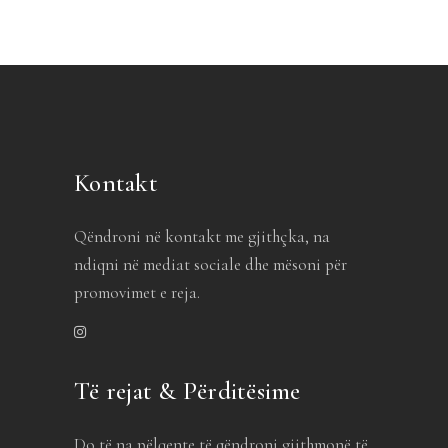
Kontakt
Qëndroni në kontakt me gjithçka, na
ndiqni në mediat sociale dhe mësoni për
promovimet e reja.
Të rejat & Përditësime
Do të na pëlqente të qëndroni gjithmonë të