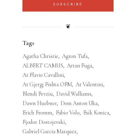
SUBSCRIBE
❦
Tags
Agatha Christie
Agron Tufa
ALBERT CAMUS
Artan Fuga
At Flavio Cavallini
At Gjergj Fishta OFM
At Valentini
Blendi Fevziu
David Walliams
Dawn Huebner
Dom Anton Uka
Erich Fromm
Fabio Volo
Faik Konica
Fjodor Dostojevski
Gabriel Garcia Marquez