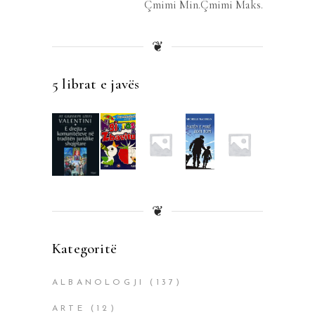
Çmimi Min.
Çmimi Maks.
❦
5 librat e javës
❦
Kategoritë
ALBANOLOGJI
(137)
ARTE
(12)