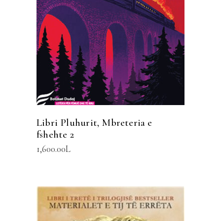
SHTOJE NË SHPORTË
Libri Pluhurit, Mbreteria e
fshehte 2
1,600.00
L