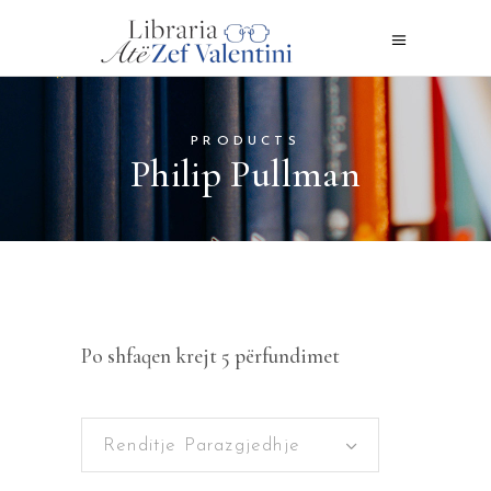
PRODUCTS
Philip Pullman
Po shfaqen krejt 5 përfundimet
Renditje Parazgjedhje