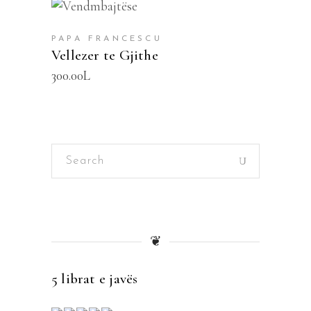
SHTOJE NË SHPORTË
PAPA FRANCESCU
Vellezer te Gjithe
300.00
L
Search
for:
❦
5 librat e javës