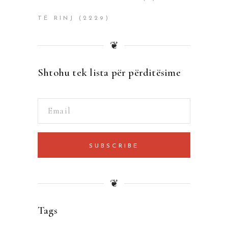
TË RINJ
(2229)
❦
Shtohu tek lista për përditësime
SUBSCRIBE
❦
Tags