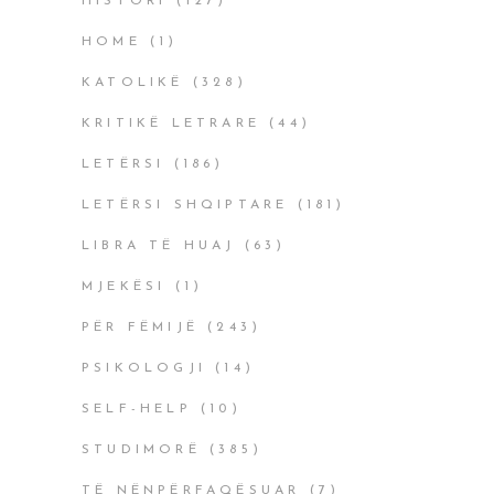
HISTORI
(127)
HOME
(1)
KATOLIKË
(328)
KRITIKË LETRARE
(44)
LETËRSI
(186)
LETËRSI SHQIPTARE
(181)
LIBRA TË HUAJ
(63)
MJEKËSI
(1)
PËR FËMIJË
(243)
PSIKOLOGJI
(14)
SELF-HELP
(10)
STUDIMORË
(385)
TË NËNPËRFAQËSUAR
(7)