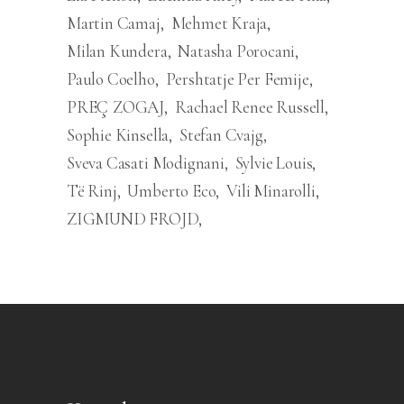
Martin Camaj
Mehmet Kraja
Milan Kundera
Natasha Porocani
Paulo Coelho
Pershtatje Per Femije
PREÇ ZOGAJ
Rachael Renee Russell
Sophie Kinsella
Stefan Cvajg
Sveva Casati Modignani
Sylvie Louis
Të Rinj
Umberto Eco
Vili Minarolli
ZIGMUND FROJD