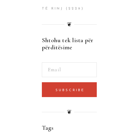
TË RINJ
(2229)
❦
Shtohu tek lista për
përditësime
SUBSCRIBE
❦
Tags