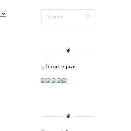
Search
for:
❦
5 librat e javës
❦