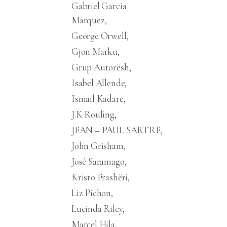
Gabriel Garcia
Marquez
George Orwell
Gjon Marku
Grup Autorësh
Isabel Allende
Ismail Kadare
J.K Rouling
JEAN – PAUL SARTRE
John Grisham
José Saramago
Kristo Frashëri
Liz Pichon
Lucinda Riley
Marcel Hila