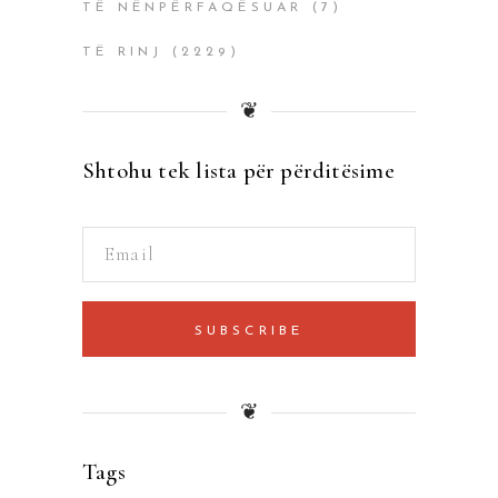
TË NËNPËRFAQËSUAR
(7)
TË RINJ
(2229)
❦
Shtohu tek lista për përditësime
SUBSCRIBE
❦
Tags