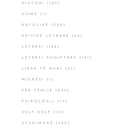
HISTORI
(127)
HOME
(1)
KATOLIKË
(328)
KRITIKË LETRARE
(44)
LETËRSI
(186)
LETËRSI SHQIPTARE
(181)
LIBRA TË HUAJ
(63)
MJEKËSI
(1)
PËR FËMIJË
(243)
PSIKOLOGJI
(14)
SELF-HELP
(10)
STUDIMORË
(385)