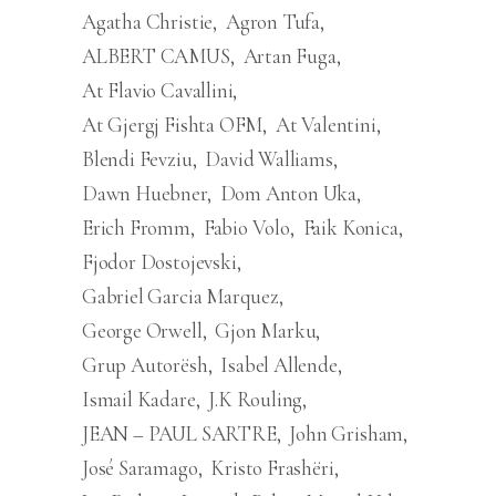
Agatha Christie
Agron Tufa
ALBERT CAMUS
Artan Fuga
At Flavio Cavallini
At Gjergj Fishta OFM
At Valentini
Blendi Fevziu
David Walliams
Dawn Huebner
Dom Anton Uka
Erich Fromm
Fabio Volo
Faik Konica
Fjodor Dostojevski
Gabriel Garcia Marquez
George Orwell
Gjon Marku
Grup Autorësh
Isabel Allende
Ismail Kadare
J.K Rouling
JEAN – PAUL SARTRE
John Grisham
José Saramago
Kristo Frashëri