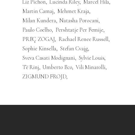
Liz Pichon
Lucinda Riley
Marcel Hila
Martin Camaj
Mehmet Kraja
Milan Kundera
Natasha Porocani
Paulo Coelho
Pershtatje Per Femije
PREÇ ZOGAJ
Rachael Renee Russell
Sophie Kinsella
Stefan Cvajg
Sveva Casati Modignani
Sylvie Louis
Të Rinj
Umberto Eco
Vili Minarolli
ZIGMUND FROJD