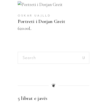
SHTOJE NË SHPORTË
OSKAR UAJLLD
Portreti i Dorjan Greit
620.00
L
Search
for:
❦
5 librat e javës