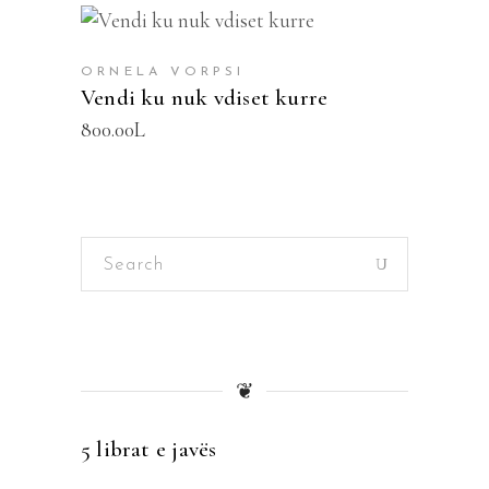
SHTOJE NË SHPORTË
ORNELA VORPSI
Vendi ku nuk vdiset kurre
800.00
L
Search
for:
❦
5 librat e javës