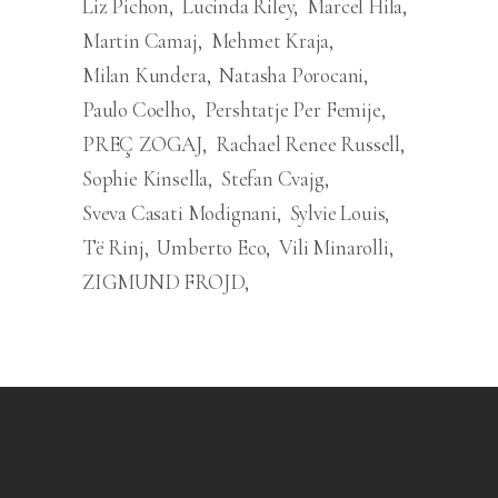
Liz Pichon
Lucinda Riley
Marcel Hila
Martin Camaj
Mehmet Kraja
Milan Kundera
Natasha Porocani
Paulo Coelho
Pershtatje Per Femije
PREÇ ZOGAJ
Rachael Renee Russell
Sophie Kinsella
Stefan Cvajg
Sveva Casati Modignani
Sylvie Louis
Të Rinj
Umberto Eco
Vili Minarolli
ZIGMUND FROJD