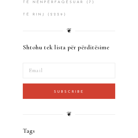
TË NËNPËRFAQËSUAR
(7)
TË RINJ
(2229)
❦
Shtohu tek lista për përditësime
SUBSCRIBE
❦
Tags