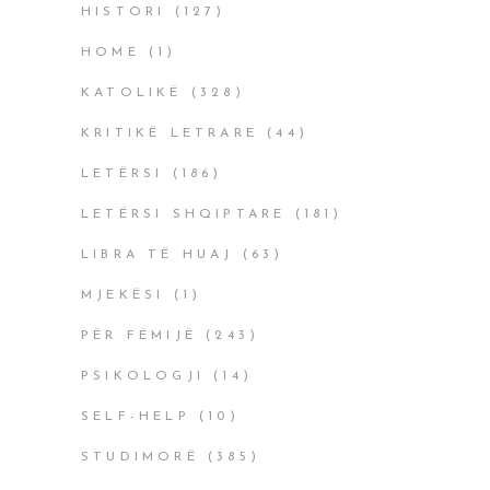
HISTORI
(127)
HOME
(1)
KATOLIKË
(328)
KRITIKË LETRARE
(44)
LETËRSI
(186)
LETËRSI SHQIPTARE
(181)
LIBRA TË HUAJ
(63)
MJEKËSI
(1)
PËR FËMIJË
(243)
PSIKOLOGJI
(14)
SELF-HELP
(10)
STUDIMORË
(385)