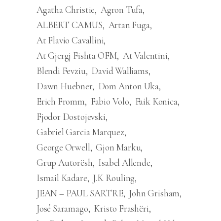
Agatha Christie
Agron Tufa
ALBERT CAMUS
Artan Fuga
At Flavio Cavallini
At Gjergj Fishta OFM
At Valentini
Blendi Fevziu
David Walliams
Dawn Huebner
Dom Anton Uka
Erich Fromm
Fabio Volo
Faik Konica
Fjodor Dostojevski
Gabriel Garcia Marquez
George Orwell
Gjon Marku
Grup Autorësh
Isabel Allende
Ismail Kadare
J.K Rouling
JEAN – PAUL SARTRE
John Grisham
José Saramago
Kristo Frashëri