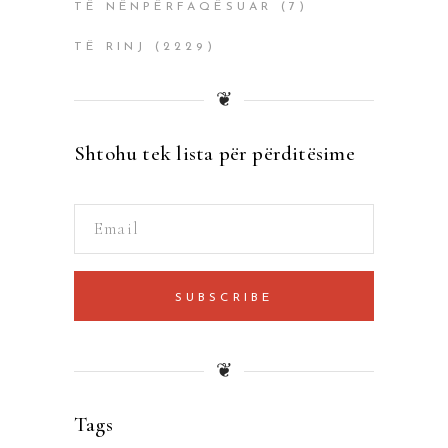
TË NËNPËRFAQËSUAR
(7)
TË RINJ
(2229)
❦
Shtohu tek lista për përditësime
SUBSCRIBE
❦
Tags