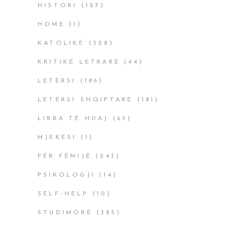
HISTORI
(127)
HOME
(1)
KATOLIKË
(328)
KRITIKË LETRARE
(44)
LETËRSI
(186)
LETËRSI SHQIPTARE
(181)
LIBRA TË HUAJ
(63)
MJEKËSI
(1)
PËR FËMIJË
(243)
PSIKOLOGJI
(14)
SELF-HELP
(10)
STUDIMORË
(385)