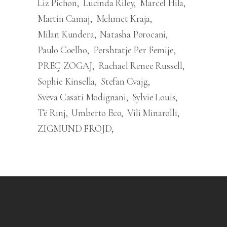
Liz Pichon
Lucinda Riley
Marcel Hila
Martin Camaj
Mehmet Kraja
Milan Kundera
Natasha Porocani
Paulo Coelho
Pershtatje Per Femije
PREÇ ZOGAJ
Rachael Renee Russell
Sophie Kinsella
Stefan Cvajg
Sveva Casati Modignani
Sylvie Louis
Të Rinj
Umberto Eco
Vili Minarolli
ZIGMUND FROJD