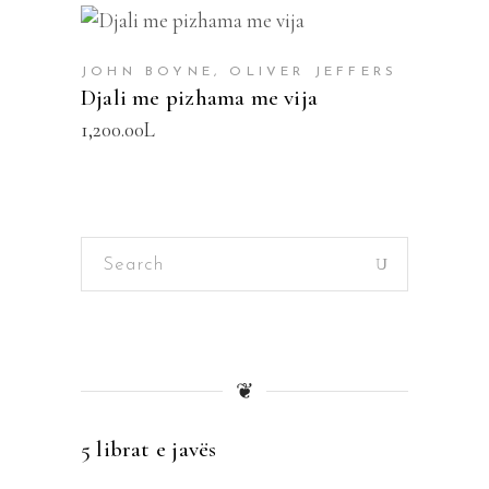
SHTOJE NË SHPORTË
JOHN BOYNE, OLIVER JEFFERS
Djali me pizhama me vija
1,200.00
L
Search
for:
❦
5 librat e javës