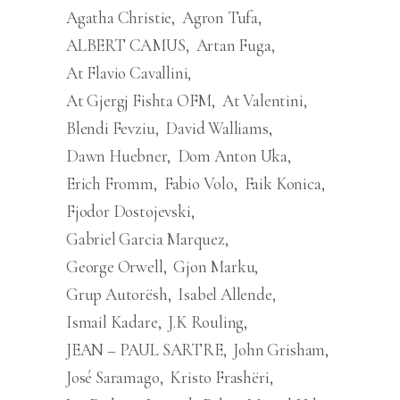
Agatha Christie
Agron Tufa
ALBERT CAMUS
Artan Fuga
At Flavio Cavallini
At Gjergj Fishta OFM
At Valentini
Blendi Fevziu
David Walliams
Dawn Huebner
Dom Anton Uka
Erich Fromm
Fabio Volo
Faik Konica
Fjodor Dostojevski
Gabriel Garcia Marquez
George Orwell
Gjon Marku
Grup Autorësh
Isabel Allende
Ismail Kadare
J.K Rouling
JEAN – PAUL SARTRE
John Grisham
José Saramago
Kristo Frashëri