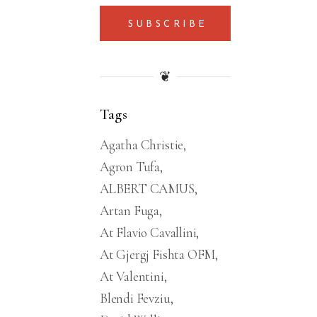
SUBSCRIBE
❦
Tags
Agatha Christie
Agron Tufa
ALBERT CAMUS
Artan Fuga
At Flavio Cavallini
At Gjergj Fishta OFM
At Valentini
Blendi Fevziu