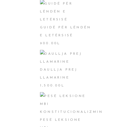
GUIDË PËR LËNDËN
E LETËRSISË
900.00
L
DAULLJA PREJ
LLAMARINE
1,500.00
L
PESË LEKSIONE