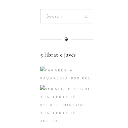
Search
for:
❦
5 librat e javës
PAVARESIA
800.00
L
BERATI- HISTORI
ARKITEKTURË
800.00
L