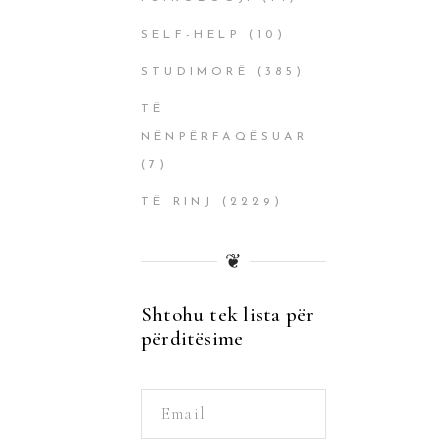
SELF-HELP
(10)
STUDIMORË
(385)
TË
NËNPËRFAQËSUAR
(7)
TË RINJ
(2229)
❦
Shtohu tek lista për
përditësime