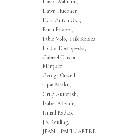
David Walliams
Dawn Huebner
Dom Anton Uka
Erich Fromm
Fabio Volo
Faik Konica
Fjodor Dostojevski
Gabriel Garcia
Marquez
George Orwell
Gjon Marku
Grup Autorësh
Isabel Allende
Ismail Kadare
J.K Rouling
JEAN – PAUL SARTRE