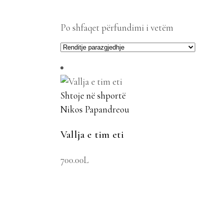
Po shfaqet përfundimi i vetëm
Shtoje në shportë
Nikos Papandreou
Vallja e tim eti
700.00
L