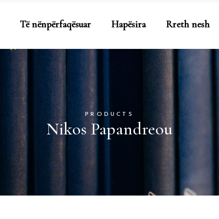
Të nënpërfaqësuar
Hapësira
Rreth nesh
PRODUCTS
Nikos Papandreou