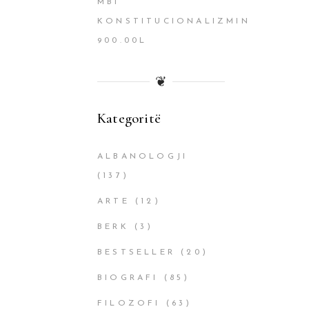
MBI
KONSTITUCIONALIZMIN
900.00
L
❦
Kategoritë
ALBANOLOGJI
(137)
ARTE
(12)
BERK
(3)
BESTSELLER
(20)
BIOGRAFI
(85)
FILOZOFI
(63)