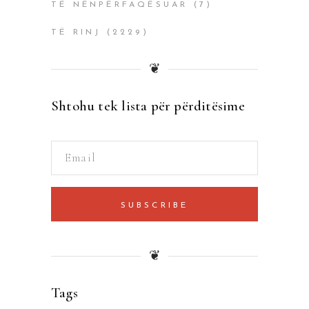
TË NËNPËRFAQËSUAR
(7)
TË RINJ
(2229)
❦
Shtohu tek lista për përditësime
SUBSCRIBE
❦
Tags