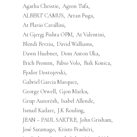
Agatha Christie
Agron Tufa
ALBERT CAMUS
Artan Fuga
At Flavio Cavallini
At Gjergj Fishta OFM
At Valentini
Blendi Fevziu
David Walliams
Dawn Huebner
Dom Anton Uka
Erich Fromm
Fabio Volo
Faik Konica
Fjodor Dostojevski
Gabriel Garcia Marquez
George Orwell
Gjon Marku
Grup Autorësh
Isabel Allende
Ismail Kadare
J.K Rouling
JEAN – PAUL SARTRE
John Grisham
José Saramago
Kristo Frashëri