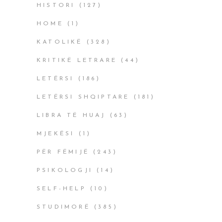
HISTORI
(127)
HOME
(1)
KATOLIKË
(328)
KRITIKË LETRARE
(44)
LETËRSI
(186)
LETËRSI SHQIPTARE
(181)
LIBRA TË HUAJ
(63)
MJEKËSI
(1)
PËR FËMIJË
(243)
PSIKOLOGJI
(14)
SELF-HELP
(10)
STUDIMORË
(385)