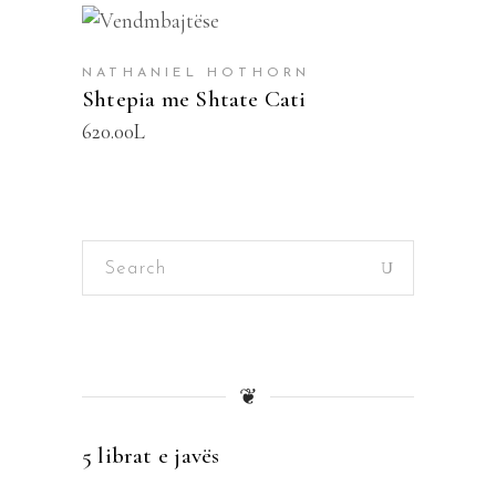
SHTOJE NË SHPORTË
NATHANIEL HOTHORN
Shtepia me Shtate Cati
620.00
L
Search
for:
❦
5 librat e javës