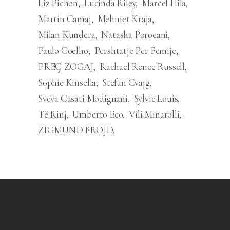
Liz Pichon
Lucinda Riley
Marcel Hila
Martin Camaj
Mehmet Kraja
Milan Kundera
Natasha Porocani
Paulo Coelho
Pershtatje Per Femije
PREÇ ZOGAJ
Rachael Renee Russell
Sophie Kinsella
Stefan Cvajg
Sveva Casati Modignani
Sylvie Louis
Të Rinj
Umberto Eco
Vili Minarolli
ZIGMUND FROJD