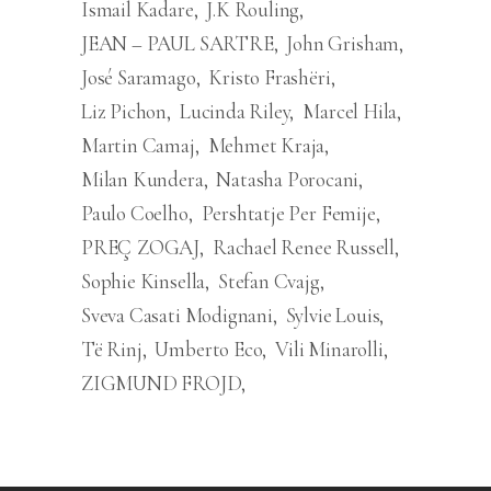
Ismail Kadare
J.K Rouling
JEAN – PAUL SARTRE
John Grisham
José Saramago
Kristo Frashëri
Liz Pichon
Lucinda Riley
Marcel Hila
Martin Camaj
Mehmet Kraja
Milan Kundera
Natasha Porocani
Paulo Coelho
Pershtatje Per Femije
PREÇ ZOGAJ
Rachael Renee Russell
Sophie Kinsella
Stefan Cvajg
Sveva Casati Modignani
Sylvie Louis
Të Rinj
Umberto Eco
Vili Minarolli
ZIGMUND FROJD