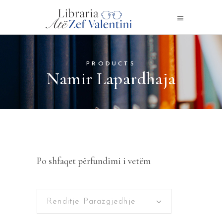
PRODUCTS
Namir Lapardhaja
Po shfaqet përfundimi i vetëm
Renditje Parazgjedhje