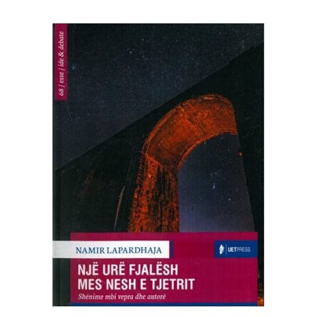
SHTOJE NË SHPORTË