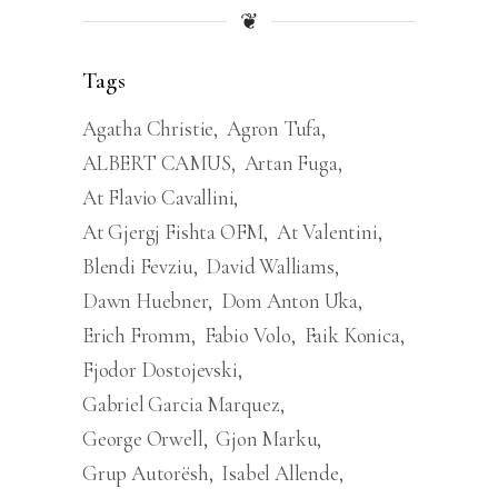
❦
Tags
Agatha Christie
Agron Tufa
ALBERT CAMUS
Artan Fuga
At Flavio Cavallini
At Gjergj Fishta OFM
At Valentini
Blendi Fevziu
David Walliams
Dawn Huebner
Dom Anton Uka
Erich Fromm
Fabio Volo
Faik Konica
Fjodor Dostojevski
Gabriel Garcia Marquez
George Orwell
Gjon Marku
Grup Autorësh
Isabel Allende