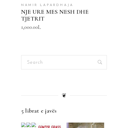
NAMIR LAPARDHAJA
NJE URE MES NESH DHE
TJETRIT
1,000.00
L
Search
for:
❦
5 librat e javës