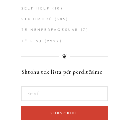
SELF-HELP
(10)
STUDIMORË
(385)
TË NËNPËRFAQËSUAR
(7)
TË RINJ
(2229)
❦
Shtohu tek lista për përditësime
SUBSCRIBE