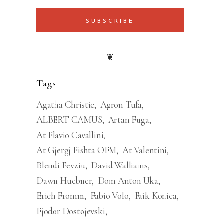
SUBSCRIBE
❦
Tags
Agatha Christie
Agron Tufa
ALBERT CAMUS
Artan Fuga
At Flavio Cavallini
At Gjergj Fishta OFM
At Valentini
Blendi Fevziu
David Walliams
Dawn Huebner
Dom Anton Uka
Erich Fromm
Fabio Volo
Faik Konica
Fjodor Dostojevski