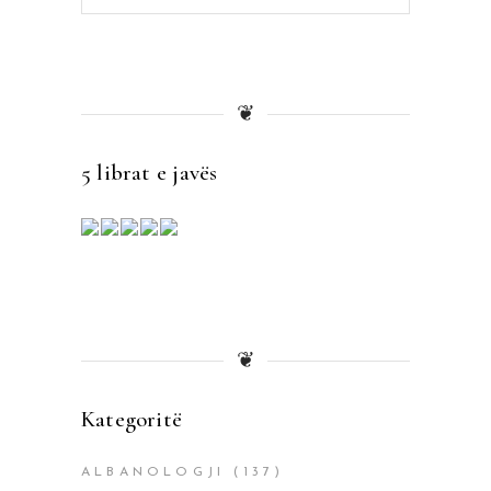
for:
❦
5 librat e javës
❦
Kategoritë
ALBANOLOGJI
(137)