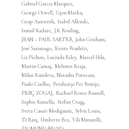
Gabriel Garcia Marquez
George Orwell
Gjon Marku
Grup Autorësh
Isabel Allende
Ismail Kadare
J.K Rouling
JEAN – PAUL SARTRE
John Grisham
José Saramago
Kristo Frashëri
Liz Pichon
Lucinda Riley
Marcel Hila
Martin Camaj
Mehmet Kraja
Milan Kundera
Natasha Porocani
Paulo Coelho
Pershtatje Per Femije
PREÇ ZOGAJ
Rachael Renee Russell
Sophie Kinsella
Stefan Cvajg
Sveva Casati Modignani
Sylvie Louis
Të Rinj
Umberto Eco
Vili Minarolli
ZIGMUND FROJD