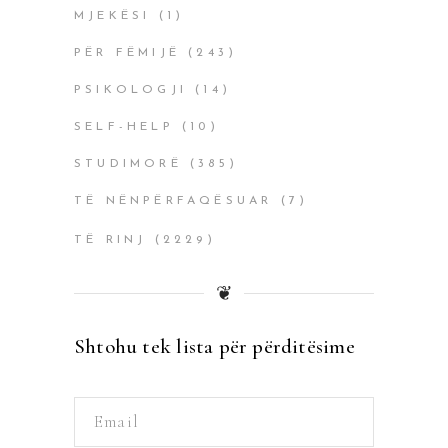
MJEKËSI
(1)
PËR FËMIJË
(243)
PSIKOLOGJI
(14)
SELF-HELP
(10)
STUDIMORË
(385)
TË NËNPËRFAQËSUAR
(7)
TË RINJ
(2229)
❦
Shtohu tek lista për përditësime