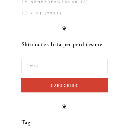
TË NËNPËRFAQËSUAR
(7)
TË RINJ
(2229)
❦
Shtohu tek lista për përditësime
SUBSCRIBE
❦
Tags