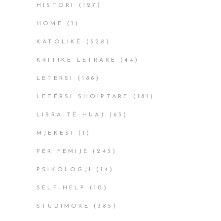
HISTORI
(127)
HOME
(1)
KATOLIKË
(328)
KRITIKË LETRARE
(44)
LETËRSI
(186)
LETËRSI SHQIPTARE
(181)
LIBRA TË HUAJ
(63)
MJEKËSI
(1)
PËR FËMIJË
(243)
PSIKOLOGJI
(14)
SELF-HELP
(10)
STUDIMORË
(385)