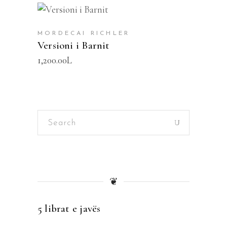
SHTOJE NË SHPORTË
MORDECAI RICHLER
Versioni i Barnit
1,200.00
L
Search
for:
❦
5 librat e javës