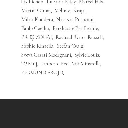
Liz Pichon
Lucinda Riley
Marcel Hila
Martin Camaj
Mehmet Kraja
Milan Kundera
Natasha Porocani
Paulo Coelho
Pershtatje Per Femije
PREÇ ZOGAJ
Rachael Renee Russell
Sophie Kinsella
Stefan Cvajg
Sveva Casati Modignani
Sylvie Louis
Të Rinj
Umberto Eco
Vili Minarolli
ZIGMUND FROJD