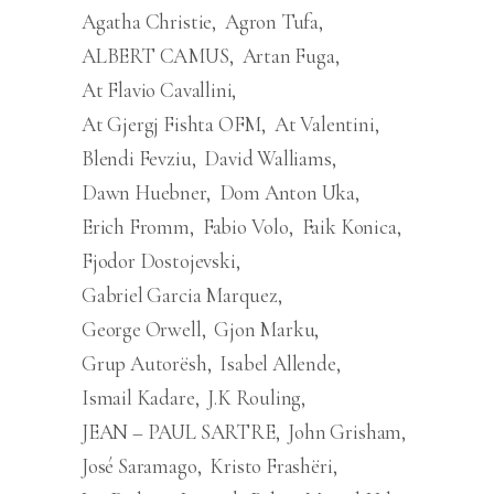
Agatha Christie
Agron Tufa
ALBERT CAMUS
Artan Fuga
At Flavio Cavallini
At Gjergj Fishta OFM
At Valentini
Blendi Fevziu
David Walliams
Dawn Huebner
Dom Anton Uka
Erich Fromm
Fabio Volo
Faik Konica
Fjodor Dostojevski
Gabriel Garcia Marquez
George Orwell
Gjon Marku
Grup Autorësh
Isabel Allende
Ismail Kadare
J.K Rouling
JEAN – PAUL SARTRE
John Grisham
José Saramago
Kristo Frashëri