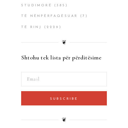
STUDIMORË
(385)
TË NËNPËRFAQËSUAR
(7)
TË RINJ
(2229)
❦
Shtohu tek lista për përditësime
SUBSCRIBE
❦