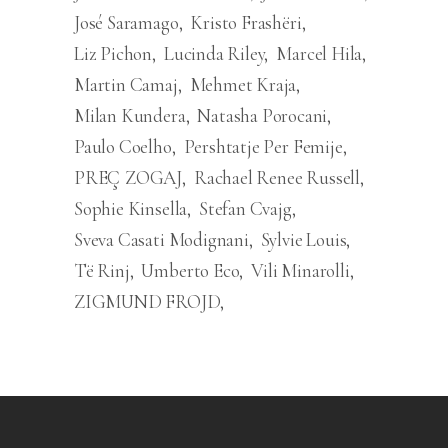
José Saramago
Kristo Frashëri
Liz Pichon
Lucinda Riley
Marcel Hila
Martin Camaj
Mehmet Kraja
Milan Kundera
Natasha Porocani
Paulo Coelho
Pershtatje Per Femije
PREÇ ZOGAJ
Rachael Renee Russell
Sophie Kinsella
Stefan Cvajg
Sveva Casati Modignani
Sylvie Louis
Të Rinj
Umberto Eco
Vili Minarolli
ZIGMUND FROJD