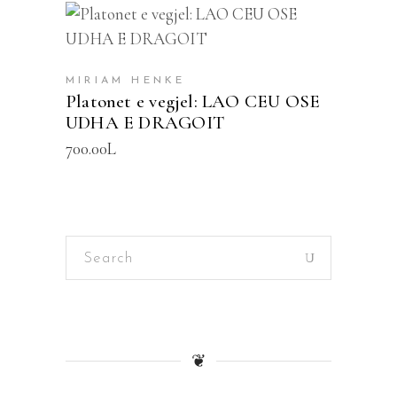
SHTOJE NË SHPORTË
MIRIAM HENKE
Platonet e vegjel: LAO CEU OSE
UDHA E DRAGOIT
700.00
L
Search
for:
❦