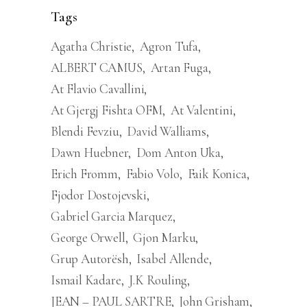
Tags
Agatha Christie
Agron Tufa
ALBERT CAMUS
Artan Fuga
At Flavio Cavallini
At Gjergj Fishta OFM
At Valentini
Blendi Fevziu
David Walliams
Dawn Huebner
Dom Anton Uka
Erich Fromm
Fabio Volo
Faik Konica
Fjodor Dostojevski
Gabriel Garcia Marquez
George Orwell
Gjon Marku
Grup Autorësh
Isabel Allende
Ismail Kadare
J.K Rouling
JEAN – PAUL SARTRE
John Grisham