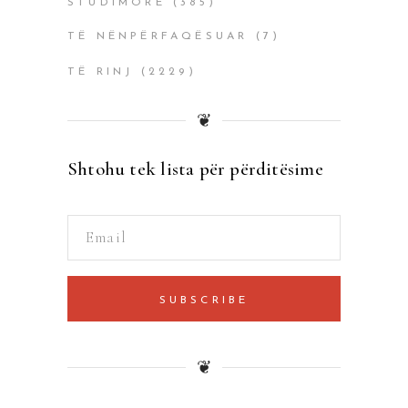
STUDIMORË
(385)
TË NËNPËRFAQËSUAR
(7)
TË RINJ
(2229)
❦
Shtohu tek lista për përditësime
SUBSCRIBE
❦