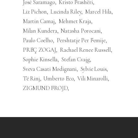
José Saramago
Kristo Frashëri
Liz Pichon
Lucinda Riley
Marcel Hila
Martin Camaj
Mehmet Kraja
Milan Kundera
Natasha Porocani
Paulo Coelho
Pershtatje Per Femije
PREÇ ZOGAJ
Rachael Renee Russell
Sophie Kinsella
Stefan Cvajg
Sveva Casati Modignani
Sylvie Louis
Të Rinj
Umberto Eco
Vili Minarolli
ZIGMUND FROJD