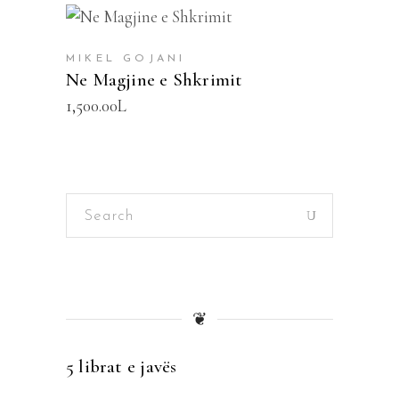
SHTOJE NË SHPORTË
MIKEL GOJANI
Ne Magjine e Shkrimit
1,500.00
L
Search
for:
❦
5 librat e javës