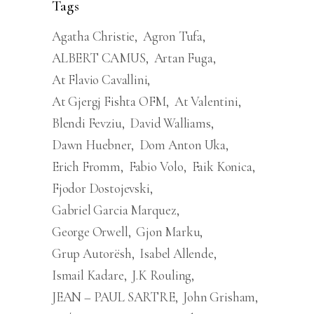
Tags
Agatha Christie
Agron Tufa
ALBERT CAMUS
Artan Fuga
At Flavio Cavallini
At Gjergj Fishta OFM
At Valentini
Blendi Fevziu
David Walliams
Dawn Huebner
Dom Anton Uka
Erich Fromm
Fabio Volo
Faik Konica
Fjodor Dostojevski
Gabriel Garcia Marquez
George Orwell
Gjon Marku
Grup Autorësh
Isabel Allende
Ismail Kadare
J.K Rouling
JEAN – PAUL SARTRE
John Grisham