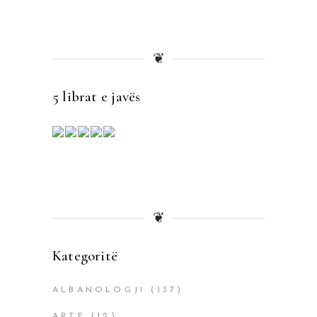
❦
5 librat e javës
❦
Kategoritë
ALBANOLOGJI
(137)
ARTE
(12)