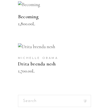
SHTOJE NË SHPORTË
Becoming
1,800.00
L
SHTOJE NË SHPORTË
MICHELLE OBAMA
Drita brenda nesh
1,700.00
L
Search
for: