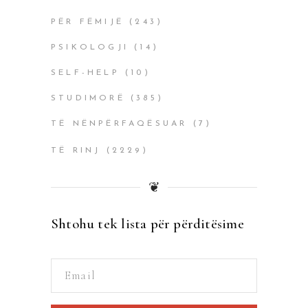
PËR FËMIJË
(243)
PSIKOLOGJI
(14)
SELF-HELP
(10)
STUDIMORË
(385)
TË NËNPËRFAQËSUAR
(7)
TË RINJ
(2229)
❦
Shtohu tek lista për përditësime