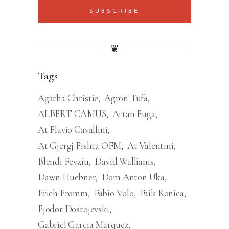
SUBSCRIBE
❦
Tags
Agatha Christie
Agron Tufa
ALBERT CAMUS
Artan Fuga
At Flavio Cavallini
At Gjergj Fishta OFM
At Valentini
Blendi Fevziu
David Walliams
Dawn Huebner
Dom Anton Uka
Erich Fromm
Fabio Volo
Faik Konica
Fjodor Dostojevski
Gabriel Garcia Marquez