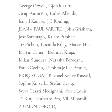
George Orwell
Gjon Marku
Grup Autorësh
Isabel Allende
Ismail Kadare
J.K Rouling
JEAN – PAUL SARTRE
John Grisham
José Saramago
Kristo Frashëri
Liz Pichon
Lucinda Riley
Marcel Hila
Martin Camaj
Mehmet Kraja
Milan Kundera
Natasha Porocani
Paulo Coelho
Pershtatje Per Femije
PREÇ ZOGAJ
Rachael Renee Russell
Sophie Kinsella
Stefan Cvajg
Sveva Casati Modignani
Sylvie Louis
Të Rinj
Umberto Eco
Vili Minarolli
ZIGMUND FROJD