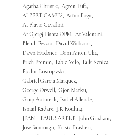
Agatha Christie
Agron Tufa
ALBERT CAMUS
Artan Fuga
At Flavio Cavallini
At Gjergj Fishta OFM
At Valentini
Blendi Fevziu
David Walliams
Dawn Huebner
Dom Anton Uka
Erich Fromm
Fabio Volo
Faik Konica
Fjodor Dostojevski
Gabriel Garcia Marquez
George Orwell
Gjon Marku
Grup Autorësh
Isabel Allende
Ismail Kadare
J.K Rouling
JEAN – PAUL SARTRE
John Grisham
José Saramago
Kristo Frashëri