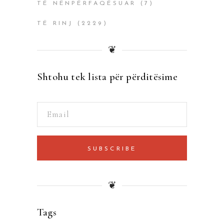
TË NËNPËRFAQËSUAR
(7)
TË RINJ
(2229)
❦
Shtohu tek lista për përditësime
SUBSCRIBE
❦
Tags