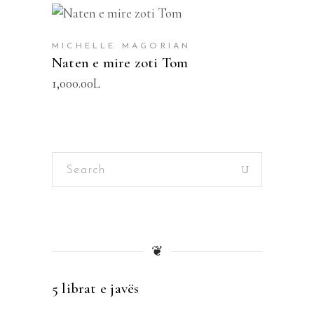
SHTOJE NË SHPORTË
MICHELLE MAGORIAN
Naten e mire zoti Tom
1,000.00
L
Search
for:
❦
5 librat e javës