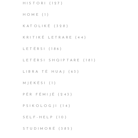
HISTORI
(127)
HOME
(1)
KATOLIKË
(328)
KRITIKË LETRARE
(44)
LETËRSI
(186)
LETËRSI SHQIPTARE
(181)
LIBRA TË HUAJ
(63)
MJEKËSI
(1)
PËR FËMIJË
(243)
PSIKOLOGJI
(14)
SELF-HELP
(10)
STUDIMORË
(385)