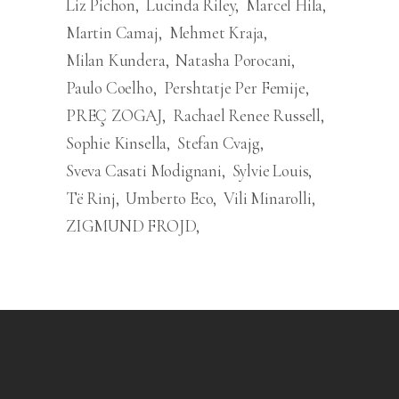
Liz Pichon
Lucinda Riley
Marcel Hila
Martin Camaj
Mehmet Kraja
Milan Kundera
Natasha Porocani
Paulo Coelho
Pershtatje Per Femije
PREÇ ZOGAJ
Rachael Renee Russell
Sophie Kinsella
Stefan Cvajg
Sveva Casati Modignani
Sylvie Louis
Të Rinj
Umberto Eco
Vili Minarolli
ZIGMUND FROJD