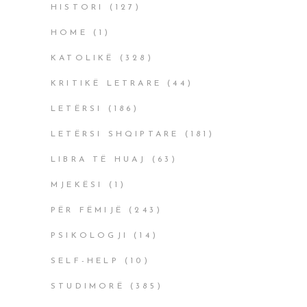
HISTORI
(127)
HOME
(1)
KATOLIKË
(328)
KRITIKË LETRARE
(44)
LETËRSI
(186)
LETËRSI SHQIPTARE
(181)
LIBRA TË HUAJ
(63)
MJEKËSI
(1)
PËR FËMIJË
(243)
PSIKOLOGJI
(14)
SELF-HELP
(10)
STUDIMORË
(385)