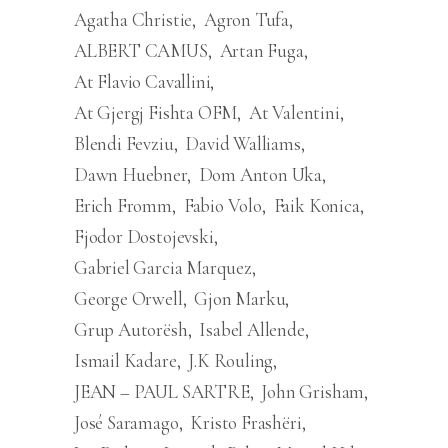
Agatha Christie
Agron Tufa
ALBERT CAMUS
Artan Fuga
At Flavio Cavallini
At Gjergj Fishta OFM
At Valentini
Blendi Fevziu
David Walliams
Dawn Huebner
Dom Anton Uka
Erich Fromm
Fabio Volo
Faik Konica
Fjodor Dostojevski
Gabriel Garcia Marquez
George Orwell
Gjon Marku
Grup Autorësh
Isabel Allende
Ismail Kadare
J.K Rouling
JEAN – PAUL SARTRE
John Grisham
José Saramago
Kristo Frashëri