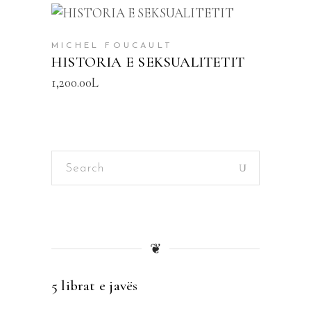
SHTOJE NË SHPORTË
MICHEL FOUCAULT
HISTORIA E SEKSUALITETIT
1,200.00
L
Search
for:
❦
5 librat e javës