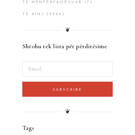
TË NËNPËRFAQËSUAR
(7)
TË RINJ
(2229)
❦
Shtohu tek lista për përditësime
SUBSCRIBE
❦
Tags