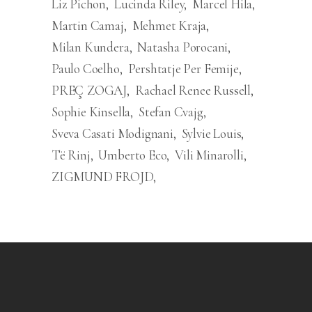
Liz Pichon
Lucinda Riley
Marcel Hila
Martin Camaj
Mehmet Kraja
Milan Kundera
Natasha Porocani
Paulo Coelho
Pershtatje Per Femije
PREÇ ZOGAJ
Rachael Renee Russell
Sophie Kinsella
Stefan Cvajg
Sveva Casati Modignani
Sylvie Louis
Të Rinj
Umberto Eco
Vili Minarolli
ZIGMUND FROJD