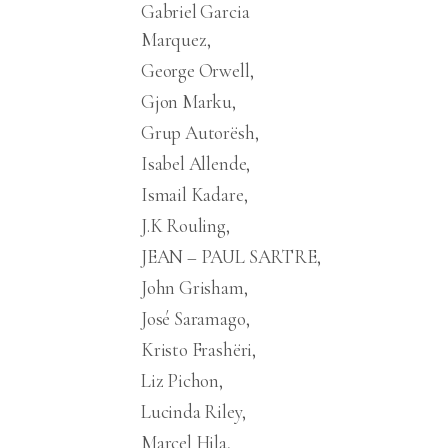
Gabriel Garcia
Marquez
George Orwell
Gjon Marku
Grup Autorësh
Isabel Allende
Ismail Kadare
J.K Rouling
JEAN – PAUL SARTRE
John Grisham
José Saramago
Kristo Frashëri
Liz Pichon
Lucinda Riley
Marcel Hila