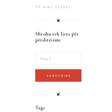
TË RINJ
(2229)
❦
Shtohu tek lista për
përditësime
SUBSCRIBE
❦
Tags