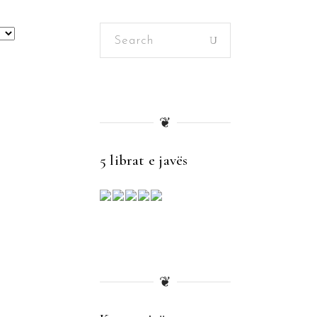
Search
for:
❦
5 librat e javës
❦