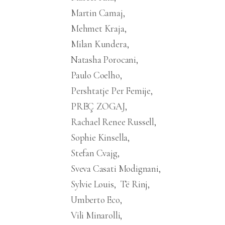
Martin Camaj
Mehmet Kraja
Milan Kundera
Natasha Porocani
Paulo Coelho
Pershtatje Per Femije
PREÇ ZOGAJ
Rachael Renee Russell
Sophie Kinsella
Stefan Cvajg
Sveva Casati Modignani
Sylvie Louis
Të Rinj
Umberto Eco
Vili Minarolli