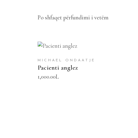
Po shfaqet përfundimi i vetëm
SHTOJE NË SHPORTË
MICHAEL ONDAATJE
Pacienti anglez
1,000.00
L