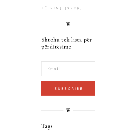
TË RINJ
(2229)
❦
Shtohu tek lista për
përditësime
SUBSCRIBE
❦
Tags