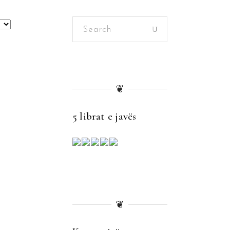
Search
for:
❦
5 librat e javës
❦