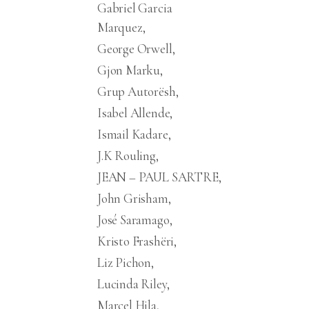
Gabriel Garcia
Marquez
George Orwell
Gjon Marku
Grup Autorësh
Isabel Allende
Ismail Kadare
J.K Rouling
JEAN – PAUL SARTRE
John Grisham
José Saramago
Kristo Frashëri
Liz Pichon
Lucinda Riley
Marcel Hila