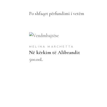
Po shfaqet përfundimi i vetëm
SHTOJE NË SHPORTË
MELINA MARCHETTA
Në kërkim të Alibrandit
500.00
L