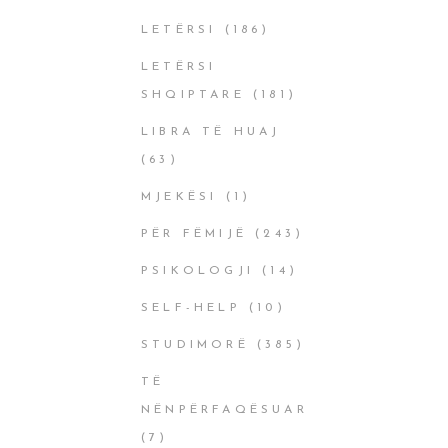
LETËRSI
(186)
LETËRSI
SHQIPTARE
(181)
LIBRA TË HUAJ
(63)
MJEKËSI
(1)
PËR FËMIJË
(243)
PSIKOLOGJI
(14)
SELF-HELP
(10)
STUDIMORË
(385)
TË
NËNPËRFAQËSUAR
(7)