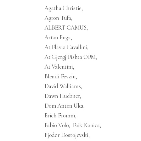
Agatha Christie
Agron Tufa
ALBERT CAMUS
Artan Fuga
At Flavio Cavallini
At Gjergj Fishta OFM
At Valentini
Blendi Fevziu
David Walliams
Dawn Huebner
Dom Anton Uka
Erich Fromm
Fabio Volo
Faik Konica
Fjodor Dostojevski