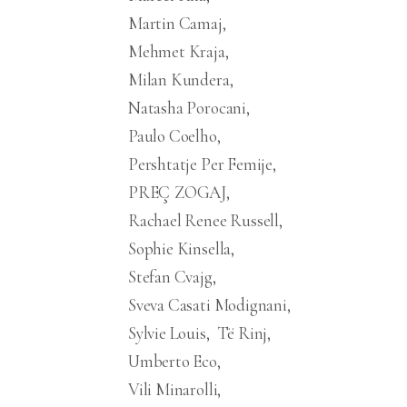
Martin Camaj
Mehmet Kraja
Milan Kundera
Natasha Porocani
Paulo Coelho
Pershtatje Per Femije
PREÇ ZOGAJ
Rachael Renee Russell
Sophie Kinsella
Stefan Cvajg
Sveva Casati Modignani
Sylvie Louis
Të Rinj
Umberto Eco
Vili Minarolli