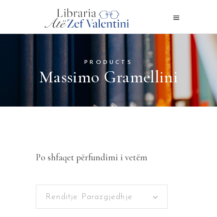
PRODUCTS
Massimo Gramellini
Po shfaqet përfundimi i vetëm
Renditje Parazgjedhje