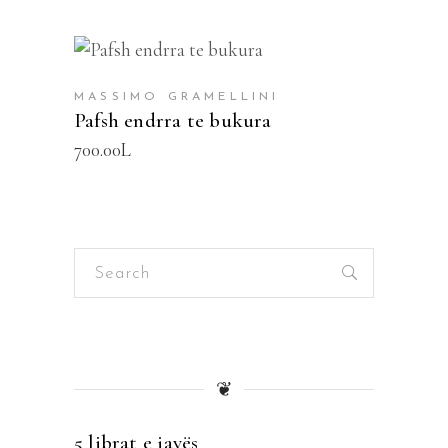
SHTOJE NË SHPORTË
MASSIMO GRAMELLINI
Pafsh endrra te bukura
700.00
L
Search
for:
❦
5 librat e javës