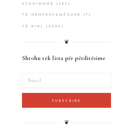
STUDIMORË
(385)
TË NËNPËRFAQËSUAR
(7)
TË RINJ
(2229)
❦
Shtohu tek lista për përditësime
SUBSCRIBE
❦