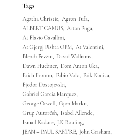
Tags
Agatha Christie
Agron Tufa
ALBERT CAMUS
Artan Fuga
At Flavio Cavallini
At Gjergj Fishta OFM
At Valentini
Blendi Fevziu
David Walliams
Dawn Huebner
Dom Anton Uka
Erich Fromm
Fabio Volo
Faik Konica
Fjodor Dostojevski
Gabriel Garcia Marquez
George Orwell
Gjon Marku
Grup Autorësh
Isabel Allende
Ismail Kadare
J.K Rouling
JEAN – PAUL SARTRE
John Grisham