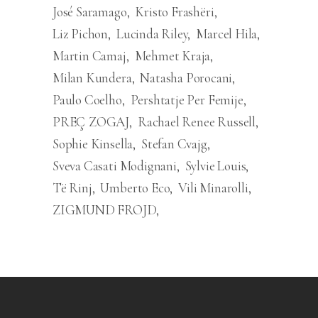
José Saramago
Kristo Frashëri
Liz Pichon
Lucinda Riley
Marcel Hila
Martin Camaj
Mehmet Kraja
Milan Kundera
Natasha Porocani
Paulo Coelho
Pershtatje Per Femije
PREÇ ZOGAJ
Rachael Renee Russell
Sophie Kinsella
Stefan Cvajg
Sveva Casati Modignani
Sylvie Louis
Të Rinj
Umberto Eco
Vili Minarolli
ZIGMUND FROJD