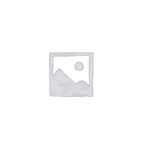
SHTOJE NË SHPORTË