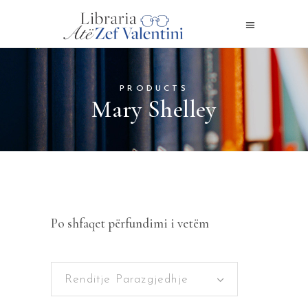
PRODUCTS
Mary Shelley
Po shfaqet përfundimi i vetëm
Renditje Parazgjedhje