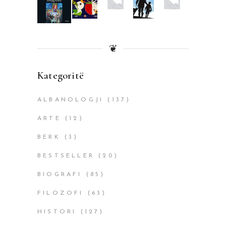
❦
Kategoritë
ALBANOLOGJI
(137)
ARTE
(12)
BERK
(3)
BESTSELLER
(20)
BIOGRAFI
(85)
FILOZOFI
(63)
HISTORI
(127)