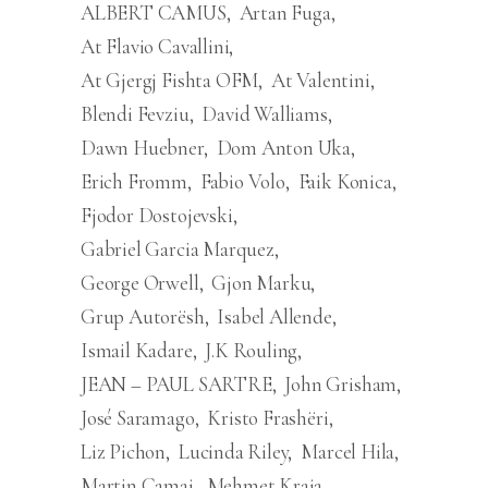
ALBERT CAMUS
Artan Fuga
At Flavio Cavallini
At Gjergj Fishta OFM
At Valentini
Blendi Fevziu
David Walliams
Dawn Huebner
Dom Anton Uka
Erich Fromm
Fabio Volo
Faik Konica
Fjodor Dostojevski
Gabriel Garcia Marquez
George Orwell
Gjon Marku
Grup Autorësh
Isabel Allende
Ismail Kadare
J.K Rouling
JEAN – PAUL SARTRE
John Grisham
José Saramago
Kristo Frashëri
Liz Pichon
Lucinda Riley
Marcel Hila
Martin Camaj
Mehmet Kraja