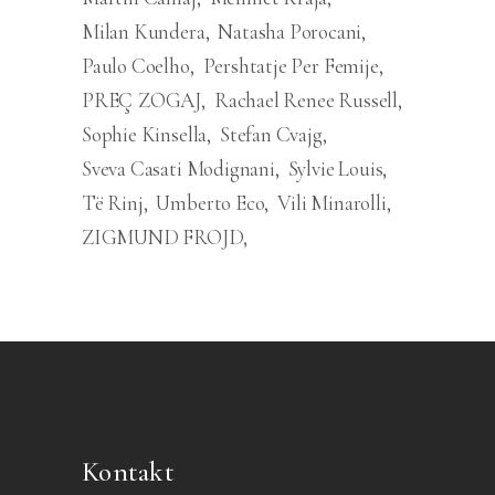
Milan Kundera
Natasha Porocani
Paulo Coelho
Pershtatje Per Femije
PREÇ ZOGAJ
Rachael Renee Russell
Sophie Kinsella
Stefan Cvajg
Sveva Casati Modignani
Sylvie Louis
Të Rinj
Umberto Eco
Vili Minarolli
ZIGMUND FROJD
Kontakt