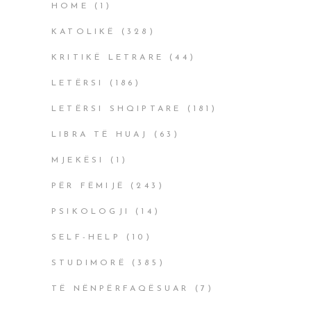
HOME
(1)
KATOLIKË
(328)
KRITIKË LETRARE
(44)
LETËRSI
(186)
LETËRSI SHQIPTARE
(181)
LIBRA TË HUAJ
(63)
MJEKËSI
(1)
PËR FËMIJË
(243)
PSIKOLOGJI
(14)
SELF-HELP
(10)
STUDIMORË
(385)
TË NËNPËRFAQËSUAR
(7)