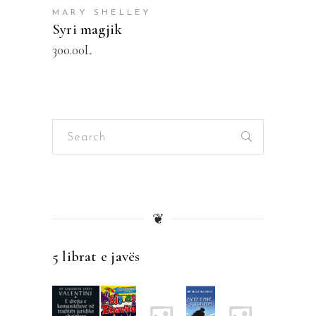
MARY SHELLEY
Syri magjik
300.00
L
Search
for:
❦
5 librat e javës