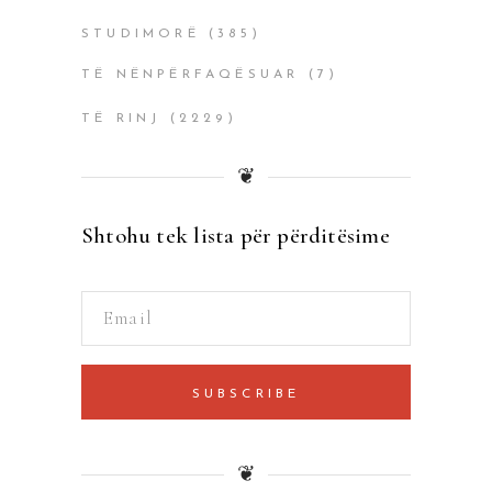
STUDIMORË
(385)
TË NËNPËRFAQËSUAR
(7)
TË RINJ
(2229)
❦
Shtohu tek lista për përditësime
SUBSCRIBE
❦