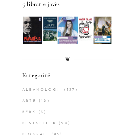
5 librat e javës
❦
Kategoritë
ALBANOLOGJI
(137)
ARTE
(12)
BERK
(3)
BESTSELLER
(20)
BIOGRAFI
(85)