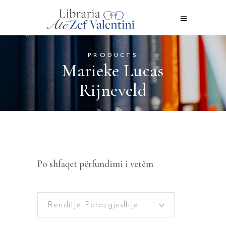
PRODUCTS
Marieke Lucas
Rijneveld
Po shfaqet përfundimi i vetëm
Renditje Parazgjedhje