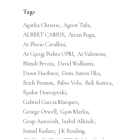
Tags
Agatha Christie
Agron Tufa
ALBERT CAMUS
Artan Fuga
At Flavio Cavallini
At Gjergj Fishta OFM
At Valentini
Blendi Fevziu
David Walliams
Dawn Huebner
Dom Anton Uka
Erich Fromm
Fabio Volo
Faik Konica
Fjodor Dostojevski
Gabriel Garcia Marquez
George Orwell
Gjon Marku
Grup Autorësh
Isabel Allende
Ismail Kadare
J.K Rouling