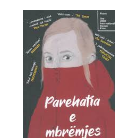
SHTOJE NË SHPORTË