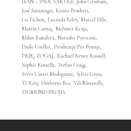
JEAN – PAUL SARTRE
John Grisham
José Saramago
Kristo Frashëri
Liz Pichon
Lucinda Riley
Marcel Hila
Martin Camaj
Mehmet Kraja
Milan Kundera
Natasha Porocani
Paulo Coelho
Pershtatje Per Femije
PREÇ ZOGAJ
Rachael Renee Russell
Sophie Kinsella
Stefan Cvajg
Sveva Casati Modignani
Sylvie Louis
Të Rinj
Umberto Eco
Vili Minarolli
ZIGMUND FROJD