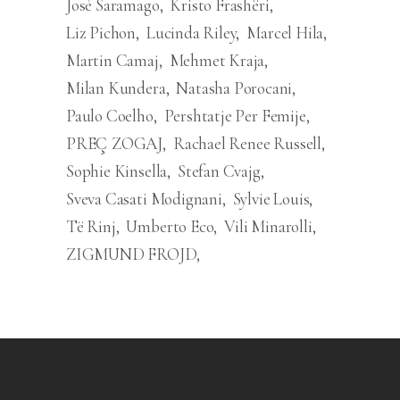
José Saramago
Kristo Frashëri
Liz Pichon
Lucinda Riley
Marcel Hila
Martin Camaj
Mehmet Kraja
Milan Kundera
Natasha Porocani
Paulo Coelho
Pershtatje Per Femije
PREÇ ZOGAJ
Rachael Renee Russell
Sophie Kinsella
Stefan Cvajg
Sveva Casati Modignani
Sylvie Louis
Të Rinj
Umberto Eco
Vili Minarolli
ZIGMUND FROJD