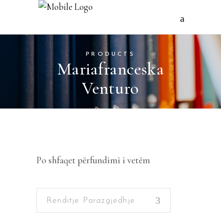
PRODUCTS
Mariafranceska
Venturo
Po shfaqet përfundimi i vetëm
Renditje Parazgjedhje