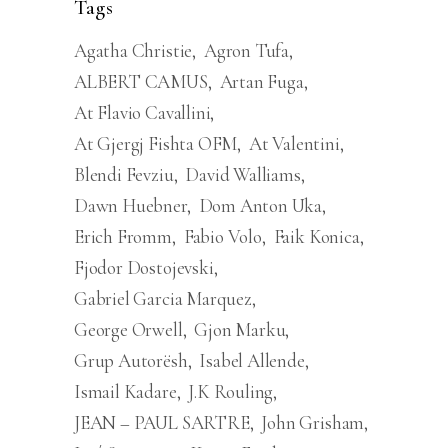
Tags
Agatha Christie
Agron Tufa
ALBERT CAMUS
Artan Fuga
At Flavio Cavallini
At Gjergj Fishta OFM
At Valentini
Blendi Fevziu
David Walliams
Dawn Huebner
Dom Anton Uka
Erich Fromm
Fabio Volo
Faik Konica
Fjodor Dostojevski
Gabriel Garcia Marquez
George Orwell
Gjon Marku
Grup Autorësh
Isabel Allende
Ismail Kadare
J.K Rouling
JEAN – PAUL SARTRE
John Grisham