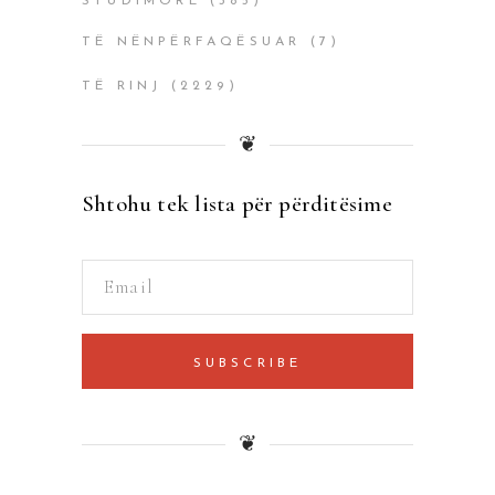
STUDIMORË
(385)
TË NËNPËRFAQËSUAR
(7)
TË RINJ
(2229)
❦
Shtohu tek lista për përditësime
SUBSCRIBE
❦