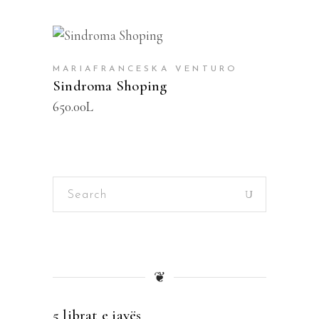
SHTOJE NË SHPORTË
MARIAFRANCESKA VENTURO
Sindroma Shoping
650.00
L
Search
for:
❦
5 librat e javës