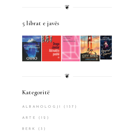
❦
5 librat e javës
❦
Kategoritë
ALBANOLOGJI
(137)
ARTE
(12)
BERK
(3)