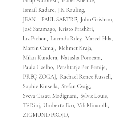
Grup Autorësh
Isabel Allende
Ismail Kadare
J.K Rouling
JEAN – PAUL SARTRE
John Grisham
José Saramago
Kristo Frashëri
Liz Pichon
Lucinda Riley
Marcel Hila
Martin Camaj
Mehmet Kraja
Milan Kundera
Natasha Porocani
Paulo Coelho
Pershtatje Per Femije
PREÇ ZOGAJ
Rachael Renee Russell
Sophie Kinsella
Stefan Cvajg
Sveva Casati Modignani
Sylvie Louis
Të Rinj
Umberto Eco
Vili Minarolli
ZIGMUND FROJD