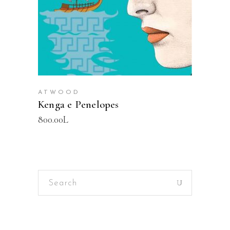
ATWOOD
Kenga e Penelopes
800.00
L
Search
for: