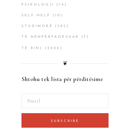
PSIKOLOGJI
(14)
SELF-HELP
(10)
STUDIMORË
(385)
TË NËNPËRFAQËSUAR
(7)
TË RINJ
(2229)
❦
Shtohu tek lista për përditësime
SUBSCRIBE