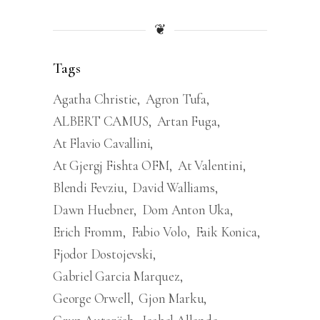
❦
Tags
Agatha Christie
Agron Tufa
ALBERT CAMUS
Artan Fuga
At Flavio Cavallini
At Gjergj Fishta OFM
At Valentini
Blendi Fevziu
David Walliams
Dawn Huebner
Dom Anton Uka
Erich Fromm
Fabio Volo
Faik Konica
Fjodor Dostojevski
Gabriel Garcia Marquez
George Orwell
Gjon Marku