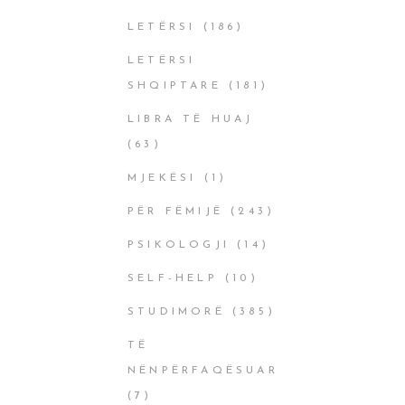
LETËRSI
(186)
LETËRSI
SHQIPTARE
(181)
LIBRA TË HUAJ
(63)
MJEKËSI
(1)
PËR FËMIJË
(243)
PSIKOLOGJI
(14)
SELF-HELP
(10)
STUDIMORË
(385)
TË
NËNPËRFAQËSUAR
(7)