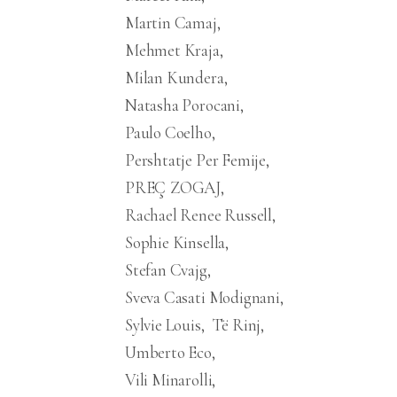
Martin Camaj
Mehmet Kraja
Milan Kundera
Natasha Porocani
Paulo Coelho
Pershtatje Per Femije
PREÇ ZOGAJ
Rachael Renee Russell
Sophie Kinsella
Stefan Cvajg
Sveva Casati Modignani
Sylvie Louis
Të Rinj
Umberto Eco
Vili Minarolli