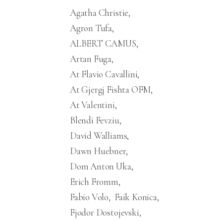
Agatha Christie
Agron Tufa
ALBERT CAMUS
Artan Fuga
At Flavio Cavallini
At Gjergj Fishta OFM
At Valentini
Blendi Fevziu
David Walliams
Dawn Huebner
Dom Anton Uka
Erich Fromm
Fabio Volo
Faik Konica
Fjodor Dostojevski