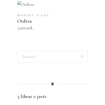
SHTOJE NË SHPORTË
MANUEL VILAS
Ordesa
1,200.00
L
Search
for:
❦
5 librat e javës