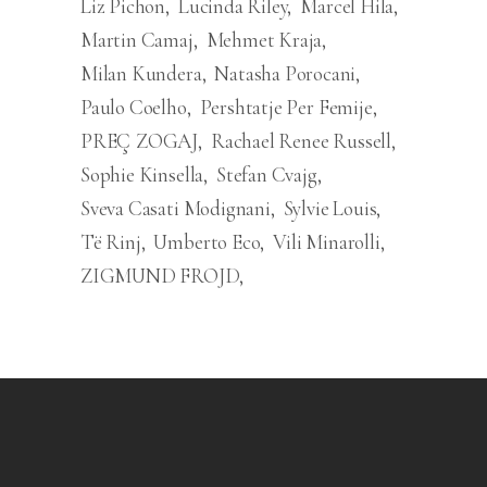
Liz Pichon
Lucinda Riley
Marcel Hila
Martin Camaj
Mehmet Kraja
Milan Kundera
Natasha Porocani
Paulo Coelho
Pershtatje Per Femije
PREÇ ZOGAJ
Rachael Renee Russell
Sophie Kinsella
Stefan Cvajg
Sveva Casati Modignani
Sylvie Louis
Të Rinj
Umberto Eco
Vili Minarolli
ZIGMUND FROJD