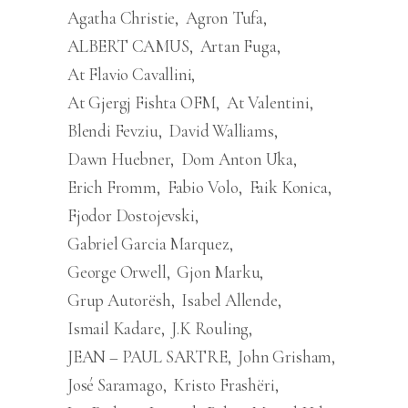
Agatha Christie
Agron Tufa
ALBERT CAMUS
Artan Fuga
At Flavio Cavallini
At Gjergj Fishta OFM
At Valentini
Blendi Fevziu
David Walliams
Dawn Huebner
Dom Anton Uka
Erich Fromm
Fabio Volo
Faik Konica
Fjodor Dostojevski
Gabriel Garcia Marquez
George Orwell
Gjon Marku
Grup Autorësh
Isabel Allende
Ismail Kadare
J.K Rouling
JEAN – PAUL SARTRE
John Grisham
José Saramago
Kristo Frashëri