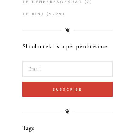
TË NËNPËRFAQËSUAR
(7)
TË RINJ
(2229)
❦
Shtohu tek lista për përditësime
SUBSCRIBE
❦
Tags