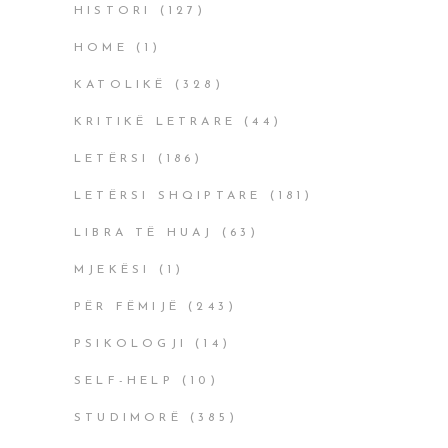
HISTORI
(127)
HOME
(1)
KATOLIKË
(328)
KRITIKË LETRARE
(44)
LETËRSI
(186)
LETËRSI SHQIPTARE
(181)
LIBRA TË HUAJ
(63)
MJEKËSI
(1)
PËR FËMIJË
(243)
PSIKOLOGJI
(14)
SELF-HELP
(10)
STUDIMORË
(385)