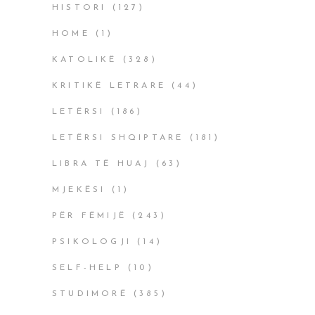
HISTORI
(127)
HOME
(1)
KATOLIKË
(328)
KRITIKË LETRARE
(44)
LETËRSI
(186)
LETËRSI SHQIPTARE
(181)
LIBRA TË HUAJ
(63)
MJEKËSI
(1)
PËR FËMIJË
(243)
PSIKOLOGJI
(14)
SELF-HELP
(10)
STUDIMORË
(385)