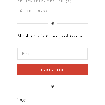
TË NËNPËRFAQËSUAR
(7)
TË RINJ
(2229)
❦
Shtohu tek lista për përditësime
SUBSCRIBE
❦
Tags