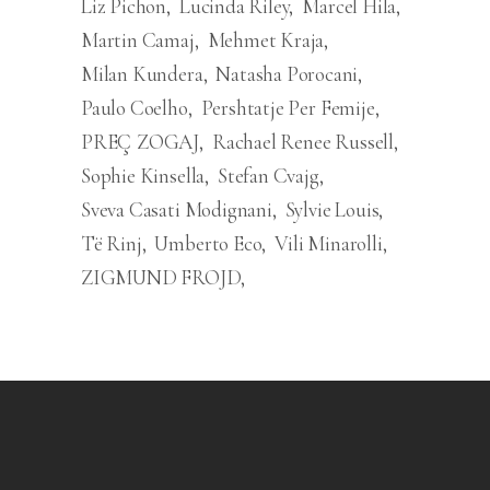
Liz Pichon
Lucinda Riley
Marcel Hila
Martin Camaj
Mehmet Kraja
Milan Kundera
Natasha Porocani
Paulo Coelho
Pershtatje Per Femije
PREÇ ZOGAJ
Rachael Renee Russell
Sophie Kinsella
Stefan Cvajg
Sveva Casati Modignani
Sylvie Louis
Të Rinj
Umberto Eco
Vili Minarolli
ZIGMUND FROJD