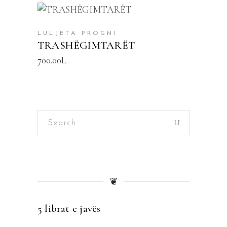
SHTOJE NË SHPORTË
LULJETA PROGNI
TRASHËGIMTARËT
700.00
L
Search
for:
❦
5 librat e javës