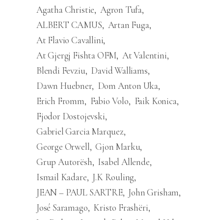
Agatha Christie
Agron Tufa
ALBERT CAMUS
Artan Fuga
At Flavio Cavallini
At Gjergj Fishta OFM
At Valentini
Blendi Fevziu
David Walliams
Dawn Huebner
Dom Anton Uka
Erich Fromm
Fabio Volo
Faik Konica
Fjodor Dostojevski
Gabriel Garcia Marquez
George Orwell
Gjon Marku
Grup Autorësh
Isabel Allende
Ismail Kadare
J.K Rouling
JEAN – PAUL SARTRE
John Grisham
José Saramago
Kristo Frashëri