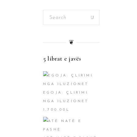
Search
for:
❦
5 librat e javës
EGOJA: ÇLIRIMI
NGA ILUZIONET
1,700.00
L