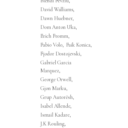
Blendi Fevziu
David Walliams
Dawn Huebner
Dom Anton Uka
Erich Fromm
Fabio Volo
Faik Konica
Fjodor Dostojevski
Gabriel Garcia
Marquez
George Orwell
Gjon Marku
Grup Autorësh
Isabel Allende
Ismail Kadare
J.K Rouling