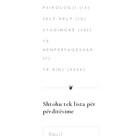
PSIKOLOGJI
(14)
SELF-HELP
(10)
STUDIMORË
(385)
TË
NËNPËRFAQËSUAR
(7)
TË RINJ
(2229)
❦
Shtohu tek lista për
përditësime