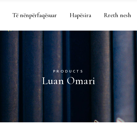
Të nënpërfaqësuar
Hapësira
Rreth nesh
PRODUCTS
Luan Omari