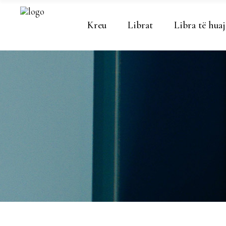
Kreu
Librat
Libra të huaj