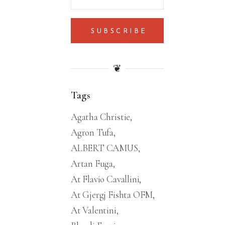
SUBSCRIBE
❦
Tags
Agatha Christie
Agron Tufa
ALBERT CAMUS
Artan Fuga
At Flavio Cavallini
At Gjergj Fishta OFM
At Valentini