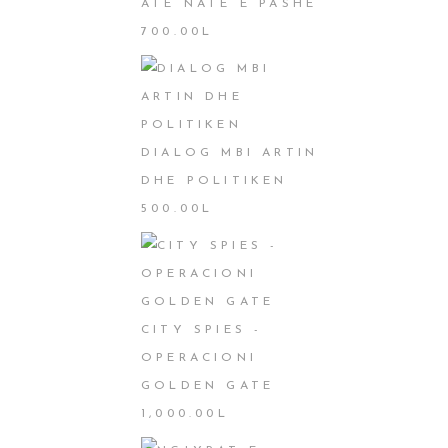
ATË NATË E PASHË
700.00
L
DIALOG MBI ARTIN
DHE POLITIKEN
500.00
L
CITY SPIES -
OPERACIONI
GOLDEN GATE
1,000.00
L