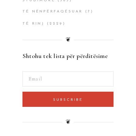
STUDIMORË
(385)
TË NËNPËRFAQËSUAR
(7)
TË RINJ
(2229)
❦
Shtohu tek lista për përditësime
SUBSCRIBE
❦