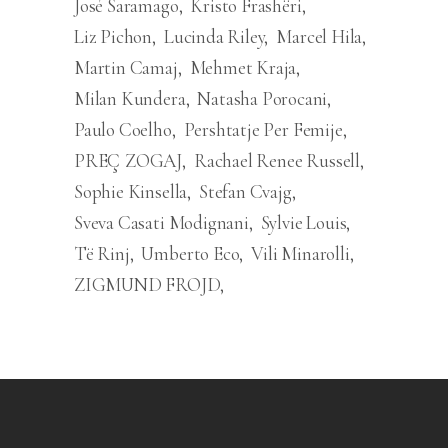
José Saramago
Kristo Frashëri
Liz Pichon
Lucinda Riley
Marcel Hila
Martin Camaj
Mehmet Kraja
Milan Kundera
Natasha Porocani
Paulo Coelho
Pershtatje Per Femije
PREÇ ZOGAJ
Rachael Renee Russell
Sophie Kinsella
Stefan Cvajg
Sveva Casati Modignani
Sylvie Louis
Të Rinj
Umberto Eco
Vili Minarolli
ZIGMUND FROJD