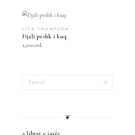
SHTOJE NË SHPORTË
LISA THOMPSON
Djali peshk i kuq
1,200.00
L
Search
for:
❦
5 librat e javës