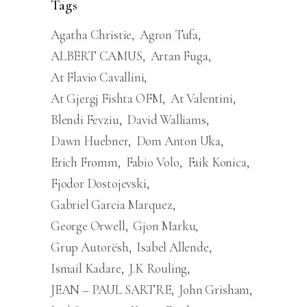
Tags
Agatha Christie
Agron Tufa
ALBERT CAMUS
Artan Fuga
At Flavio Cavallini
At Gjergj Fishta OFM
At Valentini
Blendi Fevziu
David Walliams
Dawn Huebner
Dom Anton Uka
Erich Fromm
Fabio Volo
Faik Konica
Fjodor Dostojevski
Gabriel Garcia Marquez
George Orwell
Gjon Marku
Grup Autorësh
Isabel Allende
Ismail Kadare
J.K Rouling
JEAN – PAUL SARTRE
John Grisham