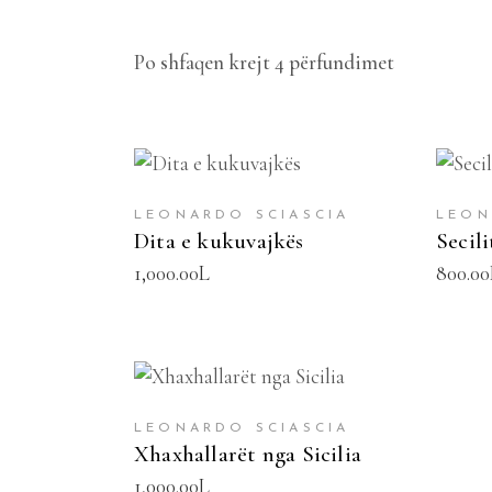
Po shfaqen krejt 4 përfundimet
SHTOJE NË SHPORTË
SH
LEONARDO SCIASCIA
LEON
Dita e kukuvajkës
Secil
1,000.00
L
800.00
SHTOJE NË SHPORTË
LEONARDO SCIASCIA
Xhaxhallarët nga Sicilia
1,000.00
L