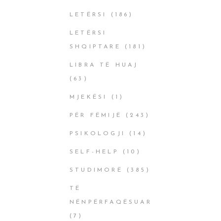
LETËRSI
(186)
LETËRSI
SHQIPTARE
(181)
LIBRA TË HUAJ
(63)
MJEKËSI
(1)
PËR FËMIJË
(243)
PSIKOLOGJI
(14)
SELF-HELP
(10)
STUDIMORË
(385)
TË
NËNPËRFAQËSUAR
(7)