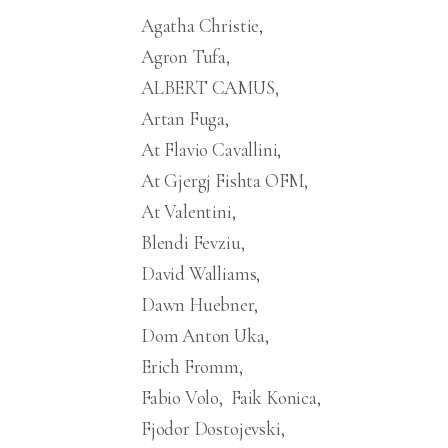
Agatha Christie
Agron Tufa
ALBERT CAMUS
Artan Fuga
At Flavio Cavallini
At Gjergj Fishta OFM
At Valentini
Blendi Fevziu
David Walliams
Dawn Huebner
Dom Anton Uka
Erich Fromm
Fabio Volo
Faik Konica
Fjodor Dostojevski