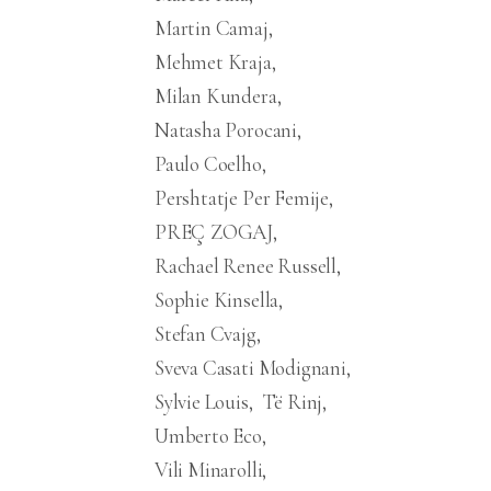
Martin Camaj
Mehmet Kraja
Milan Kundera
Natasha Porocani
Paulo Coelho
Pershtatje Per Femije
PREÇ ZOGAJ
Rachael Renee Russell
Sophie Kinsella
Stefan Cvajg
Sveva Casati Modignani
Sylvie Louis
Të Rinj
Umberto Eco
Vili Minarolli