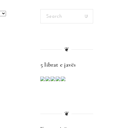
Search
for:
❦
5 librat e javës
❦