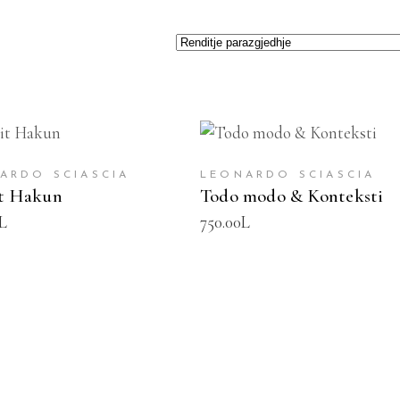
TOJE NË SHPORTË
SHTOJE NË SHPORTË
ARDO SCIASCIA
LEONARDO SCIASCIA
it Hakun
Todo modo & Konteksti
L
750.00
L