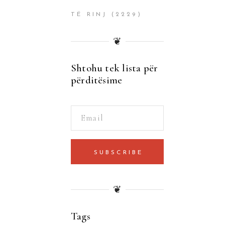
TË RINJ
(2229)
❦
Shtohu tek lista për
përditësime
SUBSCRIBE
❦
Tags