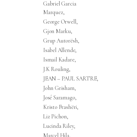
Gabriel Garcia
Marquez
George Orwell
Gjon Marku
Grup Autorësh
Isabel Allende
Ismail Kadare
J.K Rouling
JEAN – PAUL SARTRE
John Grisham
José Saramago
Kristo Frashëri
Liz Pichon
Lucinda Riley
Marcel Hila