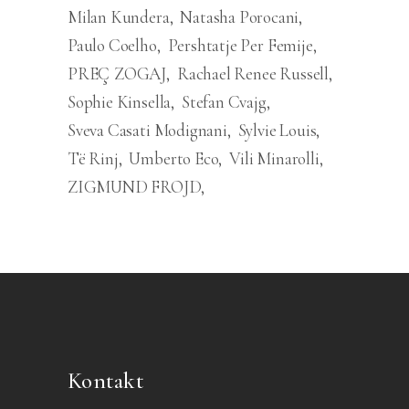
Milan Kundera
Natasha Porocani
Paulo Coelho
Pershtatje Per Femije
PREÇ ZOGAJ
Rachael Renee Russell
Sophie Kinsella
Stefan Cvajg
Sveva Casati Modignani
Sylvie Louis
Të Rinj
Umberto Eco
Vili Minarolli
ZIGMUND FROJD
Kontakt