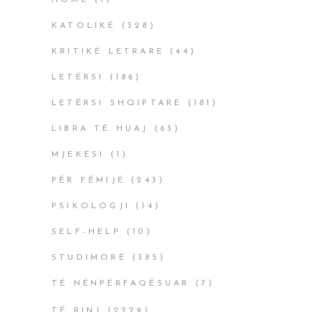
HOME
(1)
KATOLIKË
(328)
KRITIKË LETRARE
(44)
LETËRSI
(186)
LETËRSI SHQIPTARE
(181)
LIBRA TË HUAJ
(63)
MJEKËSI
(1)
PËR FËMIJË
(243)
PSIKOLOGJI
(14)
SELF-HELP
(10)
STUDIMORË
(385)
TË NËNPËRFAQËSUAR
(7)
TË RINJ
(2229)