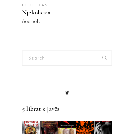
LEKE TASI
Njekohesia
800.00
L
Search
for:
❦
5 librat e javës