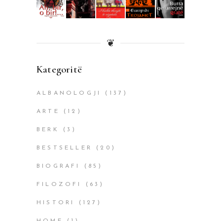
❦
Kategoritë
ALBANOLOGJI
(137)
ARTE
(12)
BERK
(3)
BESTSELLER
(20)
BIOGRAFI
(85)
FILOZOFI
(63)
HISTORI
(127)