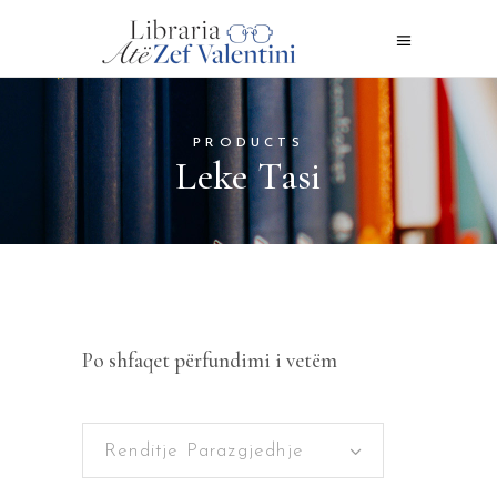
PRODUCTS
Leke Tasi
Po shfaqet përfundimi i vetëm
Renditje Parazgjedhje