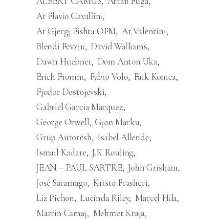
ALBERT CAMUS
Artan Fuga
At Flavio Cavallini
At Gjergj Fishta OFM
At Valentini
Blendi Fevziu
David Walliams
Dawn Huebner
Dom Anton Uka
Erich Fromm
Fabio Volo
Faik Konica
Fjodor Dostojevski
Gabriel Garcia Marquez
George Orwell
Gjon Marku
Grup Autorësh
Isabel Allende
Ismail Kadare
J.K Rouling
JEAN – PAUL SARTRE
John Grisham
José Saramago
Kristo Frashëri
Liz Pichon
Lucinda Riley
Marcel Hila
Martin Camaj
Mehmet Kraja