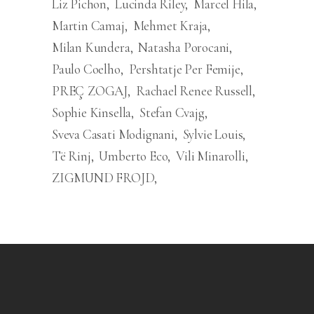
Liz Pichon
Lucinda Riley
Marcel Hila
Martin Camaj
Mehmet Kraja
Milan Kundera
Natasha Porocani
Paulo Coelho
Pershtatje Per Femije
PREÇ ZOGAJ
Rachael Renee Russell
Sophie Kinsella
Stefan Cvajg
Sveva Casati Modignani
Sylvie Louis
Të Rinj
Umberto Eco
Vili Minarolli
ZIGMUND FROJD