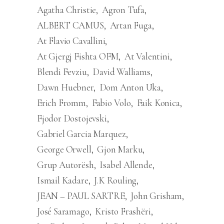
Agatha Christie
Agron Tufa
ALBERT CAMUS
Artan Fuga
At Flavio Cavallini
At Gjergj Fishta OFM
At Valentini
Blendi Fevziu
David Walliams
Dawn Huebner
Dom Anton Uka
Erich Fromm
Fabio Volo
Faik Konica
Fjodor Dostojevski
Gabriel Garcia Marquez
George Orwell
Gjon Marku
Grup Autorësh
Isabel Allende
Ismail Kadare
J.K Rouling
JEAN – PAUL SARTRE
John Grisham
José Saramago
Kristo Frashëri