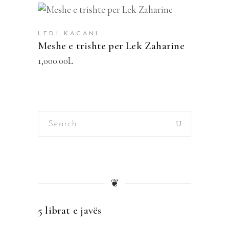
SHTOJE NË SHPORTË
LEDI KACANI
Meshe e trishte per Lek Zaharine
1,000.00
L
Search
for:
❦
5 librat e javës