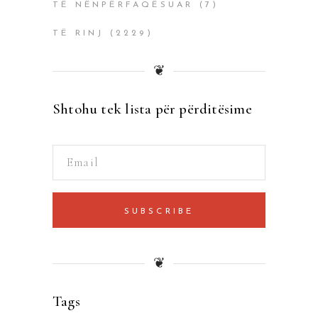
TË NËNPËRFAQËSUAR
(7)
TË RINJ
(2229)
❦
Shtohu tek lista për përditësime
SUBSCRIBE
❦
Tags