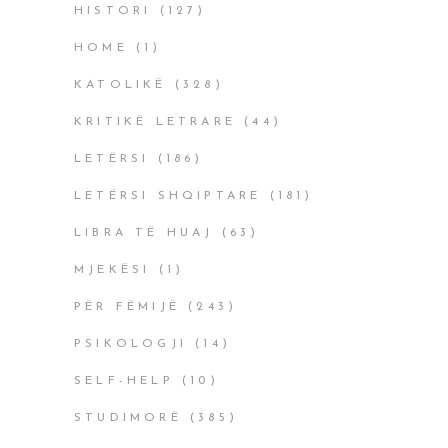
HISTORI
(127)
HOME
(1)
KATOLIKË
(328)
KRITIKË LETRARE
(44)
LETËRSI
(186)
LETËRSI SHQIPTARE
(181)
LIBRA TË HUAJ
(63)
MJEKËSI
(1)
PËR FËMIJË
(243)
PSIKOLOGJI
(14)
SELF-HELP
(10)
STUDIMORË
(385)