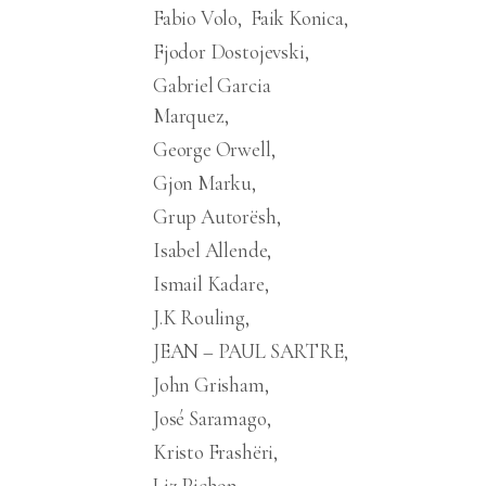
Fabio Volo
Faik Konica
Fjodor Dostojevski
Gabriel Garcia
Marquez
George Orwell
Gjon Marku
Grup Autorësh
Isabel Allende
Ismail Kadare
J.K Rouling
JEAN – PAUL SARTRE
John Grisham
José Saramago
Kristo Frashëri
Liz Pichon