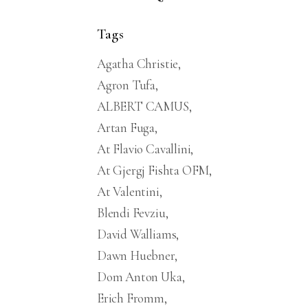
Tags
Agatha Christie
Agron Tufa
ALBERT CAMUS
Artan Fuga
At Flavio Cavallini
At Gjergj Fishta OFM
At Valentini
Blendi Fevziu
David Walliams
Dawn Huebner
Dom Anton Uka
Erich Fromm