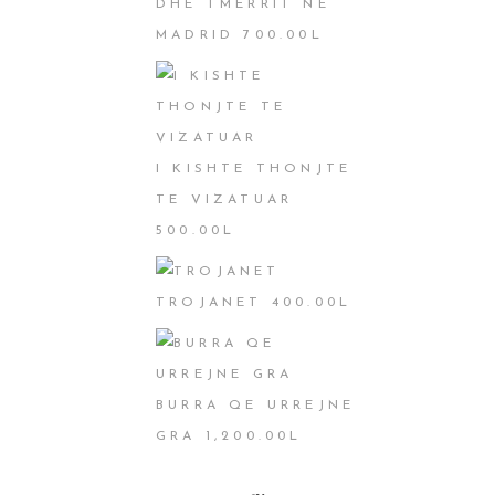
DHE TMERRIT NË
MADRID
700.00
L
I KISHTE THONJTE
TE VIZATUAR
500.00
L
TROJANET
400.00
L
BURRA QE URREJNE
GRA
1,200.00
L