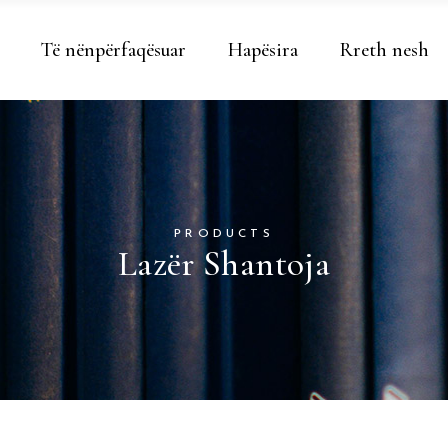
Të nënpërfaqësuar
Hapësira
Rreth nesh
PRODUCTS
Lazër Shantoja