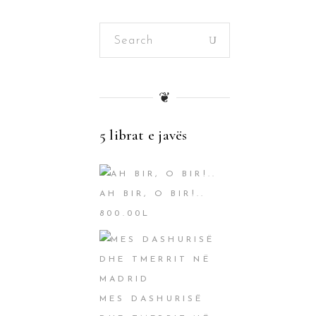
Search
for:
❦
5 librat e javës
AH BIR, O BIR!..
800.00
L
MES DASHURISË