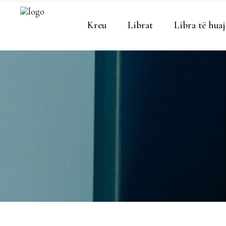
Kreu
Librat
Libra të huaj