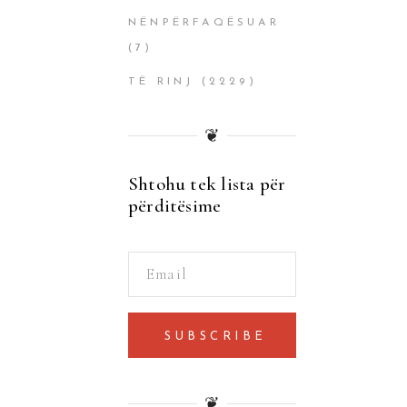
NËNPËRFAQËSUAR
(7)
TË RINJ
(2229)
❦
Shtohu tek lista për
përditësime
SUBSCRIBE
❦