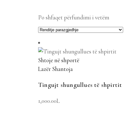
Po shfaqet përfundimi i vetëm
Shtoje në shportë
Lazër Shantoja
Tingujt shungullues të shpirtit
1,000.00
L