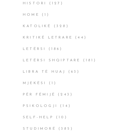
HISTORI
(127)
HOME
(1)
KATOLIKË
(328)
KRITIKË LETRARE
(44)
LETËRSI
(186)
LETËRSI SHQIPTARE
(181)
LIBRA TË HUAJ
(63)
MJEKËSI
(1)
PËR FËMIJË
(243)
PSIKOLOGJI
(14)
SELF-HELP
(10)
STUDIMORË
(385)