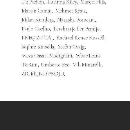
Liz Pichon
Lucinda Riley
Marcel Hila
Martin Camaj
Mehmet Kraja
Milan Kundera
Natasha Porocani
Paulo Coelho
Pershtatje Per Femije
PREÇ ZOGAJ
Rachael Renee Russell
Sophie Kinsella
Stefan Cvajg
Sveva Casati Modignani
Sylvie Louis
Të Rinj
Umberto Eco
Vili Minarolli
ZIGMUND FROJD