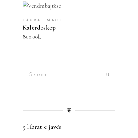
SHTOJE NË SHPORTË
LAURA SMAQI
Kalerdoskop
800.00
L
Search
for:
❦
5 librat e javës