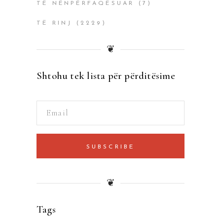
TË NËNPËRFAQËSUAR
(7)
TË RINJ
(2229)
❦
Shtohu tek lista për përditësime
SUBSCRIBE
❦
Tags